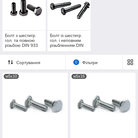
Болт з шестигр.
Болт із шестигр.
гол. та повною
гол. і неповним
різьбою DIN 933
різьбленням DIN
(кл.міц.10.9)
931 (кл.пр.10.9)
Сортування
0
Фільтри
м5х10
м5х16