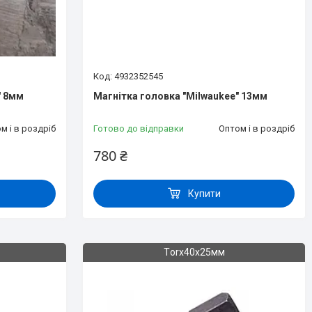
4932352545
" 8мм
Магнітка головка "Milwaukee" 13мм
м і в роздріб
Готово до відправки
Оптом і в роздріб
780 ₴
Купити
Тorx40х25мм