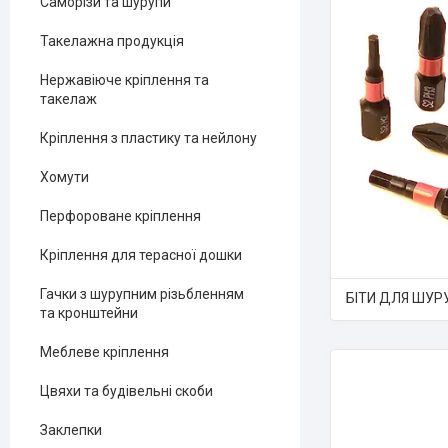
Саморізи та шурупи
Такелажна продукція
Нержавіюче кріплення та
такелаж
Кріплення з пластику та нейлону
Хомути
Перфороване кріплення
Кріплення для терасної дошки
Гачки з шурупним різьбленням
БІТИ ДЛЯ ШУР
та кронштейни
Меблеве кріплення
Цвяхи та будівельні скоби
Заклепки