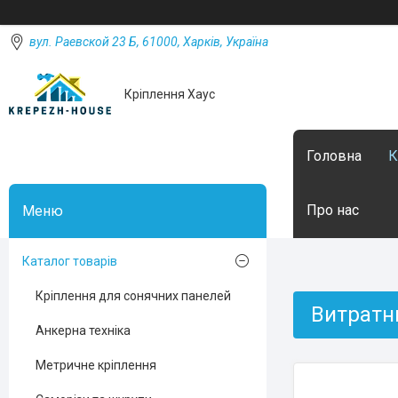
вул. Раевской 23 Б, 61000, Харків, Україна
Кріплення Хаус
Головна
К
Про нас
Каталог товарів
Кріплення для сонячних панелей
Витратн
Анкерна техніка
Метричне кріплення