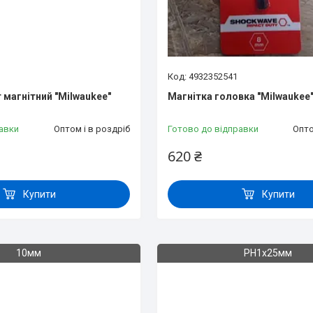
4932352541
 магнітний "Milwaukee"
Магнітка головка "Milwaukee
авки
Оптом і в роздріб
Готово до відправки
Опто
620 ₴
Купити
Купити
10мм
РН1х25мм