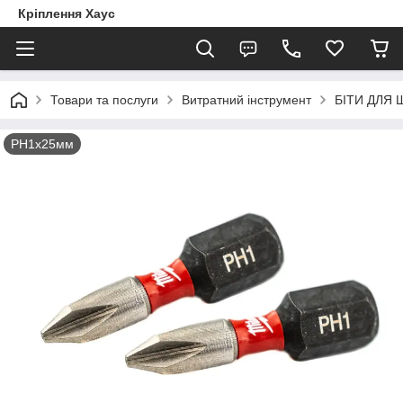
Кріплення Хаус
Товари та послуги
Витратний інструмент
БІТИ ДЛЯ 
РН1х25мм