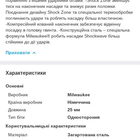
порівнянні з іншими ударними бітами. -Shock Zone зменшує
тиск на наконечник насадки та знижує ризик поломки.
Поєднання дизайну Shock Zone та спеціальної термообробки
поглинають удари та роблять насадку більш еластичною.
-Компресійний кований наконечник забезпечує відмінну
посадку в головку гвинта. -Конструкційна сталь – спеціальна
формула Milwaukee® робить насадки Shockwave більш
стійкими до дії ударів.
Приховати
Характеристики
Основні
Виробник
Milwaukee
Країна виробник
Німеччина
Довжина
25 мм
Тип біти
Одностороння
Користувальницькі характеристики
Матеріал
Загартована сталь