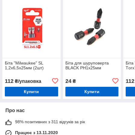
Біта "Milwaukee" SL
Біта для шуруповерта
Біта
1,2х6,5х25мм (2шт)
BLACK PH1x25мм
Тorx
112
24
112
₴/упаковка
₴
Купити
Купити
Про нас
98% позитивних з 311 відгуків за рік
Працює з 13.11.2020