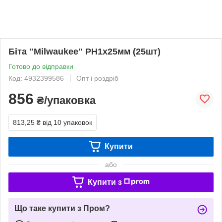
Біта "Milwaukee" РН1х25мм (25шт)
Готово до відправки
Код: 4932399586
Опт і роздріб
856
₴/упаковка
813,25 ₴
від 10 упаковок
Купити
або
Купити з
Що таке купити з Пром?