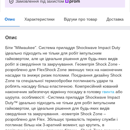
Замовлення під захистом
Опис
Характеристики
Відгуки про товар
Доставка
Опис
Біти "Milwaukee". Система приладдя Shockwave Impact Duty
ідеально підходить не тільки для робіт імпульсним
гайковертом, але це ідеальне рішення для будь-яких видів
робіт зі свердління та закручування. Геометрія Shock Zone -
розроблено для FlexShock Zone зменшує тиск на наконечник
насадки та знижує ризик поломки. Поєднання дизайну Shock
Zone та спеціальної термообробки поглинають удари та
роблять насадку більш еластичною. Компресійний кований
наконечник забезпечує відмінну посадку в головку
гвинта
або
шурупа. особливості: -Система приладдя Shockwave Impact
Duty™ ідеально підходить не тільки для робіт імпульсним
гайковертом, це ідеальне рішення для будь-яких видів
свердління та закручування. -еометрія Shock Zone –
розроблено для Flex. Збільшує тривалість терміну служби і
поглинає більш ніж 3-кратний момент, що крутить, в