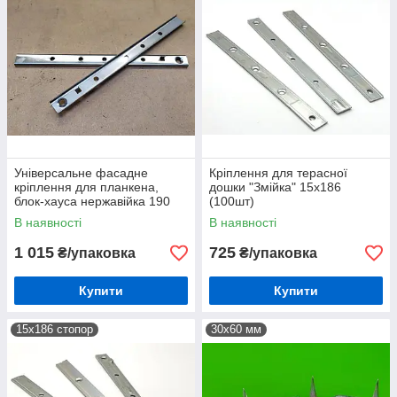
Універсальне фасадне
Кріплення для терасної
кріплення для планкена,
дошки "Змійка" 15х186
блок-хауса нержавійка 190
(100шт)
мм (100шт)
В наявності
В наявності
1 015
725
₴/упаковка
₴/упаковка
Купити
Купити
15х186 стопор
30х60 мм