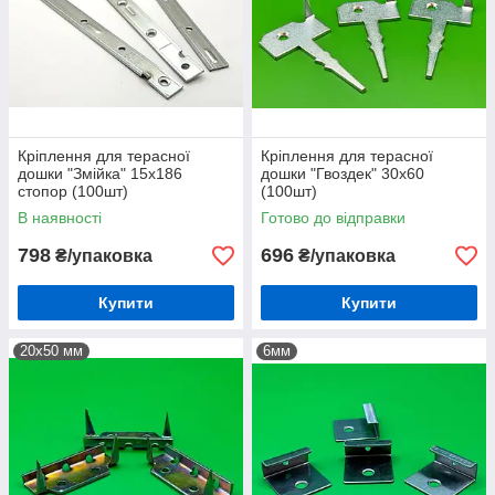
Кріплення для терасної
Кріплення для терасної
дошки "Змійка" 15х186
дошки "Гвоздек" 30х60
стопор (100шт)
(100шт)
В наявності
Готово до відправки
798
696
₴/упаковка
₴/упаковка
Купити
Купити
20х50 мм
6мм