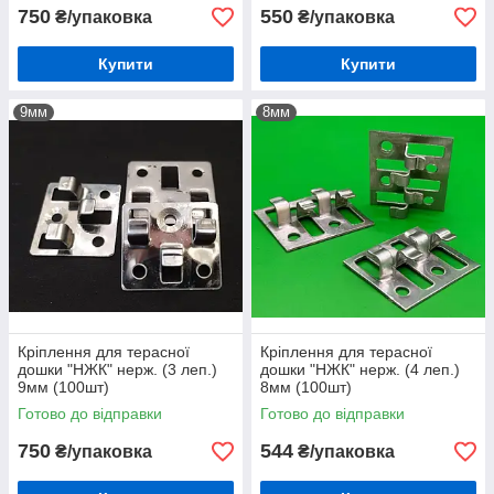
750
550
₴/упаковка
₴/упаковка
Купити
Купити
9мм
8мм
Кріплення для терасної
Кріплення для терасної
дошки "НЖК" нерж. (3 леп.)
дошки "НЖК" нерж. (4 леп.)
9мм (100шт)
8мм (100шт)
Готово до відправки
Готово до відправки
750
544
₴/упаковка
₴/упаковка