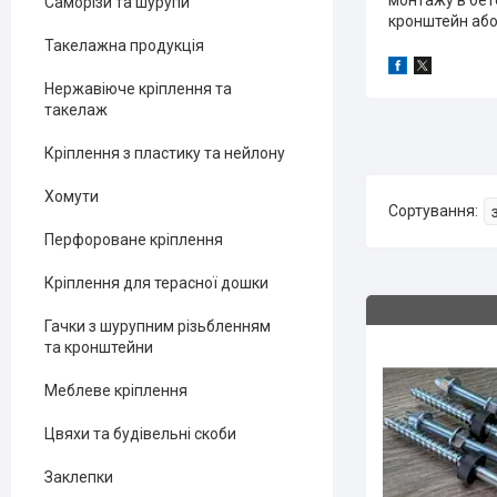
монтажу в бет
Саморізи та шурупи
кронштейн або 
Такелажна продукція
Нержавіюче кріплення та
такелаж
Кріплення з пластику та нейлону
Хомути
Перфороване кріплення
Кріплення для терасної дошки
Гачки з шурупним різьбленням
та кронштейни
Меблеве кріплення
Цвяхи та будівельні скоби
Заклепки