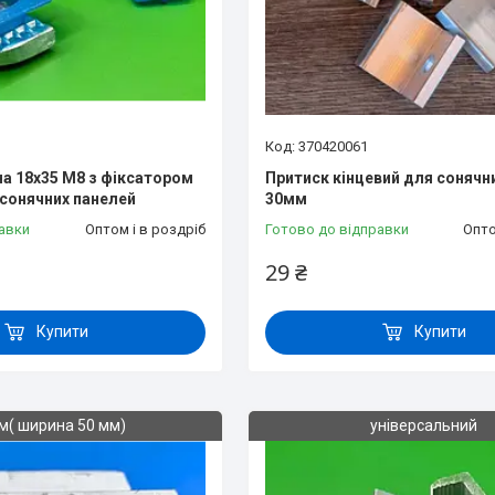
370420061
а 18х35 М8 з фіксатором
Притиск кінцевий для сонячн
 сонячних панелей
30мм
авки
Оптом і в роздріб
Готово до відправки
Опто
29 ₴
Купити
Купити
м( ширина 50 мм)
універсальний