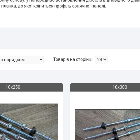
онну основу, у попередньо встановлений дюбель відповідного діам
планка, до якої кріпиться профіль сонячної панелі.
10х250
10х300