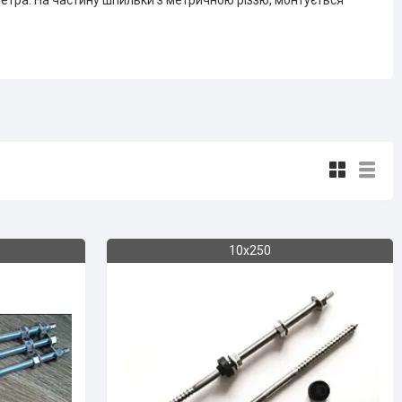
етра. На частину шпильки з метричною різзю, монтується
10х250