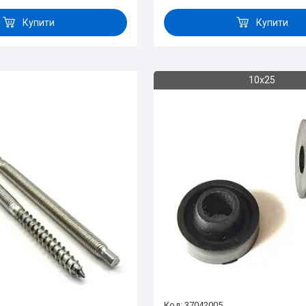
Купити
Купити
10х25
37042005