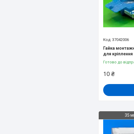
37042006
Гайка монтажн
для кріплення
Готово до відпр
10 ₴
35 м