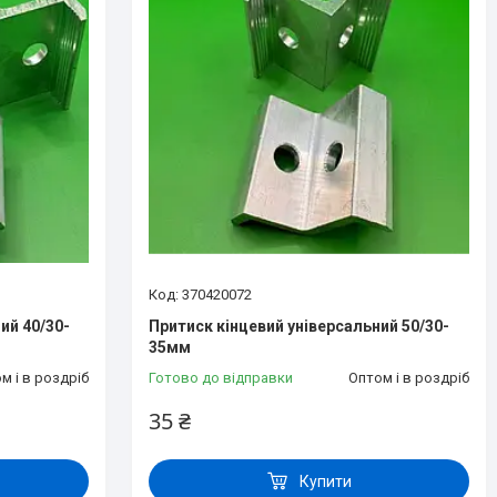
370420072
ий 40/30-
Притиск кінцевий універсальний 50/30-
35мм
м і в роздріб
Готово до відправки
Оптом і в роздріб
35 ₴
Купити