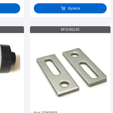
Купити
M10/82x30
370420053