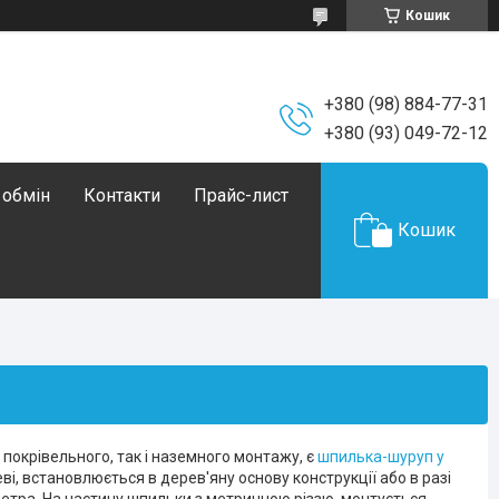
Кошик
+380 (98) 884-77-31
+380 (93) 049-72-12
 обмін
Контакти
Прайс-лист
Кошик
 покрівельного, так і наземного монтажу, є
шпилька-шуруп у
еві, встановлюється в дерев'яну основу конструкції або в разі