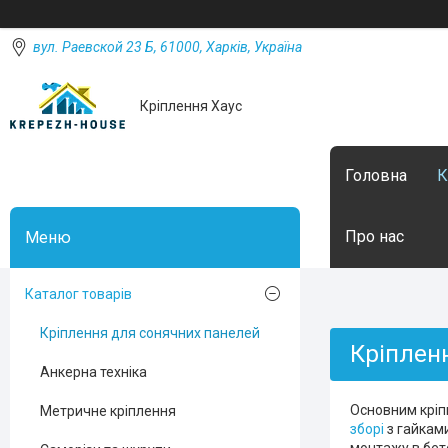
вул. Раевской 23 Б, 61000, Харків, Україна
Кріплення Хаус
Головна
К
Про нас
Каталог товарів
Кріплення для сонячних панелей
Кріплен
Анкерна техніка
Основним кріпи
Метричне кріплення
зборі
з гайкам