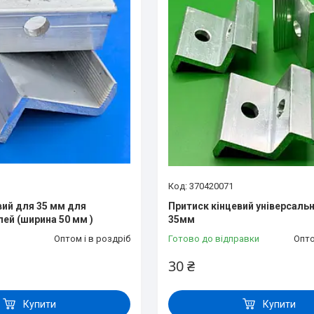
370420071
вий для 35 мм для
Притиск кінцевий універсальн
лей (ширина 50 мм )
35мм
Оптом і в роздріб
Готово до відправки
Опто
30 ₴
Купити
Купити