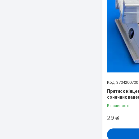
3704200700
Притиск кінце
сонячних пане
В наявності
29 ₴