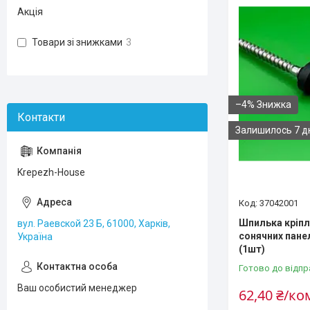
Акція
Товари зі знижками
3
–4%
Залишилось 7 д
Krepezh-House
37042001
Шпилька кріпл
вул. Раевской 23 Б, 61000, Харків,
сонячних пане
Україна
(1шт)
Готово до відпр
Ваш особистий менеджер
62,40 ₴/к