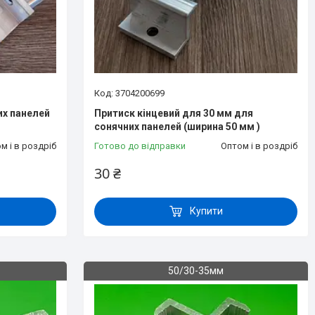
3704200699
их панелей
Притиск кінцевий для 30 мм для
сонячних панелей (ширина 50 мм )
м і в роздріб
Готово до відправки
Оптом і в роздріб
30 ₴
Купити
50/30-35мм