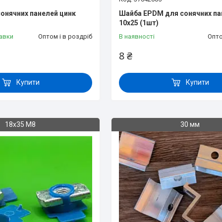
онячних панелей цинк
Шайба EPDM для сонячних па
10x25 (1шт)
авки
Оптом і в роздріб
В наявності
Опто
8 ₴
Купити
Купити
18х35 М8
30 мм