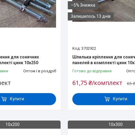
–5%
Залишилось 13 днів
3702922
ення для сонячних
Шпилька кріплення для соня
плекті цинк 10х250
панелей в комплекті цинк 10х
авки
Оптом і в роздріб
Готово до відправки
Опто
лект
61,75 ₴/комплект
65 
Купити
Купити
10х200
10х300