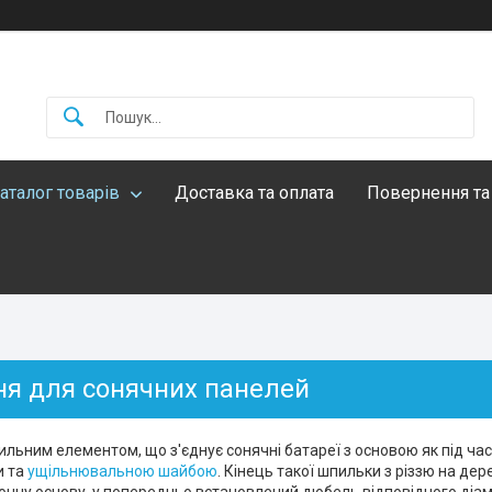
аталог товарів
Доставка та оплата
Повернення та
ня для сонячних панелей
льним елементом, що з'єднує сонячні батареї з основою як під час
и та
ущільнювальною шайбою
. Кінець такої шпильки з різзю на дер