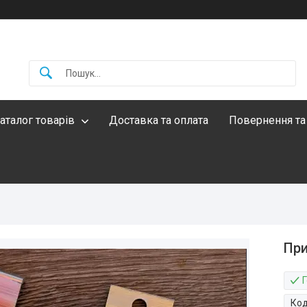
аталог товарів
Доставка та оплата
Повернення та
При
Ко