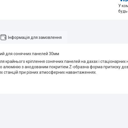
У ко
будь
Інформація для замовлення
вий для сонячних панелей 30мм
я крайнього кріплення сонячних панелей на дахах і стаціонарних 
го алюмінію з анодованим покритіем.Z-образна форма притиску до
их станцій при різних атмосферних навантаженнях.