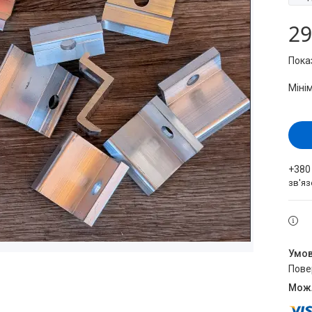
29
Пока
Міні
+380
зв'яз
пов