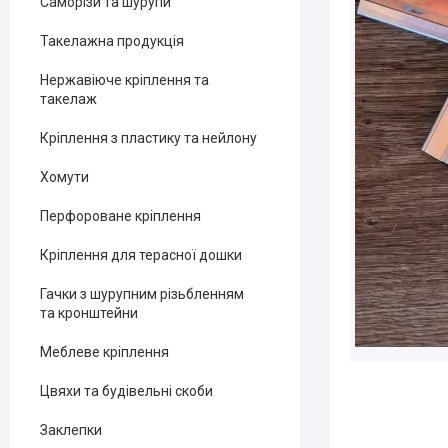
Саморізи та шурупи
Такелажна продукція
Нержавіюче кріплення та
такелаж
Кріплення з пластику та нейлону
Хомути
Перфороване кріплення
Кріплення для терасної дошки
Гачки з шурупним різьбленням
та кронштейни
Меблеве кріплення
Цвяхи та будівельні скоби
Заклепки