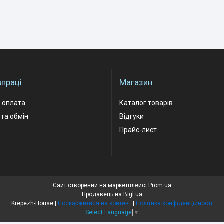
впраці
Магазин
 оплата
Каталог товарів
та обмін
Відгуки
Прайс-лист
Сайт створений на маркетплейсі
Prom.ua
Продавець на Bigl.ua
Krepezh-House |
Поскаржитися на контент
|
Політика конфіденційності
Select Language
▼