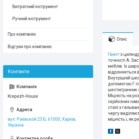
Витратний інструмент
Ручний інструмент
Про компанію
Опис
Відгуки про компанію
Гвинт
з цилінд
точності А. За
меблів. Їх шир
відрізняється 
Внутрішній ше
допомогою Г-п
шестигранник з
Міцність на ро
Krepezh-House
серйозних нава
сталі з гальван
чергу виділяют
вул. Раевской 23 Б, 61000, Харків,
міцність і, як 
Україна