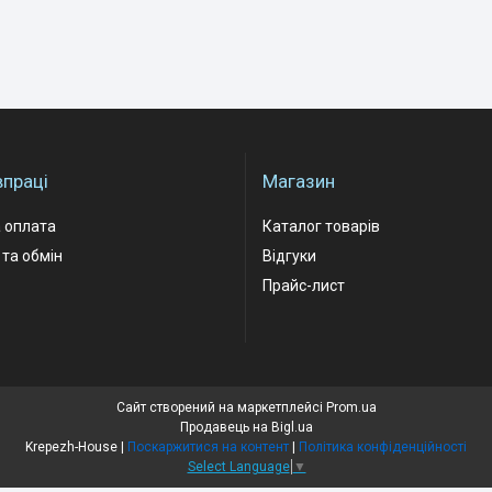
впраці
Магазин
 оплата
Каталог товарів
та обмін
Відгуки
Прайс-лист
Сайт створений на маркетплейсі
Prom.ua
Продавець на Bigl.ua
Krepezh-House |
Поскаржитися на контент
|
Політика конфіденційності
Select Language
▼