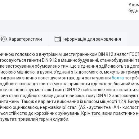
У ко
будь
Характеристики
Інформація для замовлення
ричною головкою з внутрішнім шестигранником DIN 912 аналог ГОС
стосовуються гвинти DIN 912 в машинобудуванні, станкобудуванні та
оке застосування обумовлено тим, що з'єднання здійснюють за доп
високою міцністю, а вузли, з'єднані з їх допомогою, можуть витрим
стигранник значно полегшує монтаж, для затягування
болта
потріб
одібного ключа до гвинта можна прикласти вдесятеро більший моме
начно полегшує монтаж. Гвинт DIN 912 найчастіше виготовляється із
зрив сталі подібного класу досить висока, тому DIN 912 застосовують
нтажень. Також є варіанти виконання із класом міцності 12.9. Випус
ічною оцинковкою, нержавіючої сталі (А2 - аустенітна і А4 - кислості
ься стійкістю до корозійних руйнувань. Крім того, вони практично 
результат, тривалий термін служби.