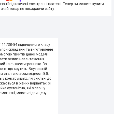
мпанії підключені електронні платежі. Тепер ви можете купити
-який товар не покидаючи сайту.
Т 11738-84 підвищеного класу
 при складанні та виготовленні
омогою гвинтів даної моделі
увати великі навантаження.
ний ключ шестигранника. За
нт, що крутить. Внутрішній
 сталі з класом міцності 8.8.
 у конструкціях, які схильні до
каються в різних варіантах: зі
йка аустенітна, які в першу
немагнітні, мають підвищену