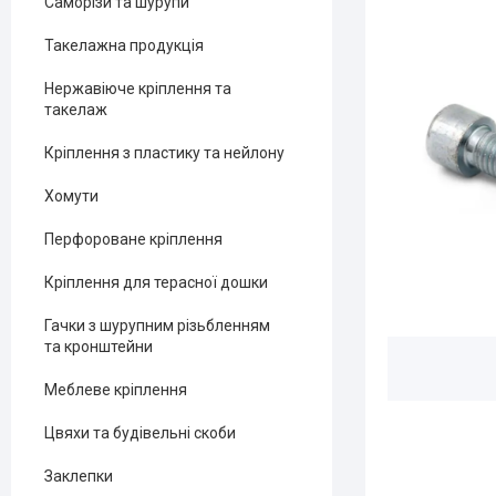
Саморізи та шурупи
Такелажна продукція
Нержавіюче кріплення та
такелаж
Кріплення з пластику та нейлону
Хомути
Перфороване кріплення
Кріплення для терасної дошки
Гачки з шурупним різьбленням
та кронштейни
Меблеве кріплення
Цвяхи та будівельні скоби
Заклепки