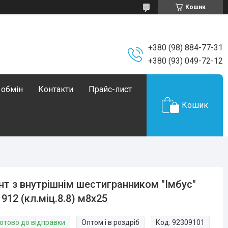
Кошик
+380 (98) 884-77-31
+380 (93) 049-72-12
 обмін
Контакти
Прайс-лист
Кошик
нт з внутрішнім шестигранником "Імбус"
 912 (кл.міц.8.8) м8х25
Готово до відправки
Оптом і в роздріб
Код:
92309101