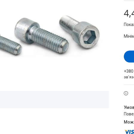
4,
Пока
Міні
+380
зв'яз
пов