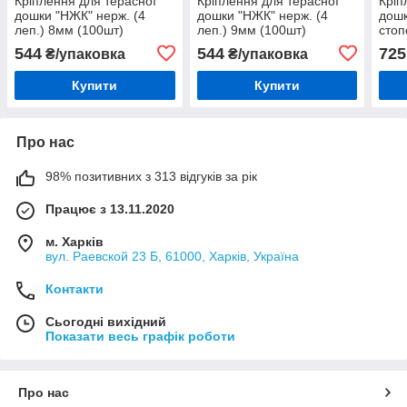
Кріплення для терасної
Кріплення для терасної
Кріп
дошки "НЖК" нерж. (4
дошки "НЖК" нерж. (4
дошк
леп.) 8мм (100шт)
леп.) 9мм (100шт)
стоп
544
544
725
₴/упаковка
₴/упаковка
Купити
Купити
Про нас
98% позитивних з 313 відгуків за рік
Працює з 13.11.2020
м. Харків
вул. Раевской 23 Б, 61000, Харків, Україна
Контакти
Сьогодні вихідний
Показати весь графік роботи
Про нас