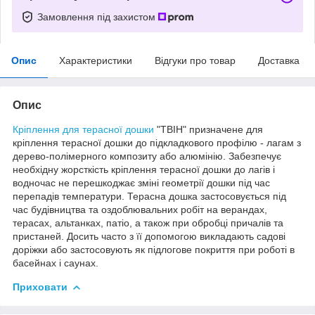
Замовлення під захистом
Опис
Характеристики
Відгуки про товар
Доставка
Опис
Кріплення для терасної дошки
"ТВІН" призначене для
кріплення терасної дошки до підкладкового профілю - лагам з
дерево-полімерного композиту або алюмінію. Забезпечує
необхідну жорсткість кріплення терасної дошки до лагів і
водночас не перешкоджає зміні геометрії дошки під час
перепадів температури. Терасна дошка застосовується під
час будівництва та оздоблювальних робіт на верандах,
терасах, альтанках, патіо, а також при обробці причалів та
пристаней. Досить часто з її допомогою викладають садові
доріжки або застосовують як підлогове покриття при роботі в
басейнах і саунах.
Приховати