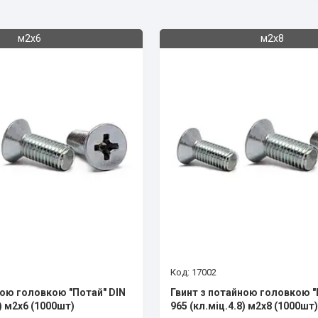
м2х6
м2х8
17002
ною головкою "Потай" DIN
Гвинт з потайною головкою "
8) м2х6 (1000шт)
965 (кл.міц.4.8) м2х8 (1000шт)