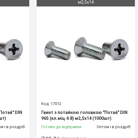
м2,5х14
17012
Потай" DIN
Гвинт з потайною головкою "Потай" DIN
шт)
965 (кл.міц.4.8) м2,5х14 (1000шт)
м і в роздріб
Готово до відправки
Оптом і в роздріб