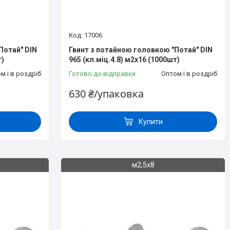
17006
Потай" DIN
Гвинт з потайною головкою "Потай" DIN
т)
965 (кл.міц.4.8) м2х16 (1000шт)
м і в роздріб
Готово до відправки
Оптом і в роздріб
630 ₴/упаковка
Купити
м2,5х8