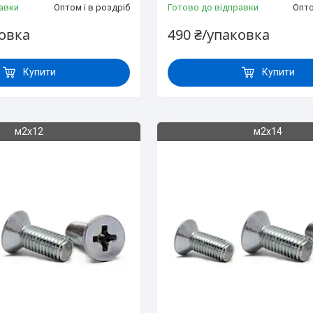
авки
Оптом і в роздріб
Готово до відправки
Опто
ковка
490 ₴/упаковка
Купити
Купити
м2х12
м2х14