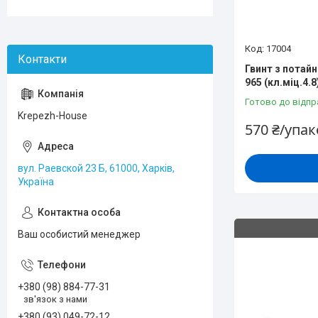
17004
Гвинт з потай
965 (кл.міц.4.
Готово до відпр
Krepezh-House
570 ₴/упа
вул. Раевской 23 Б, 61000, Харків,
Україна
Ваш особистий менеджер
+380 (98) 884-77-31
зв'язок з нами
+380 (93) 049-72-12