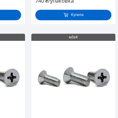
740 ₴/упаковка
Купити
м3х4