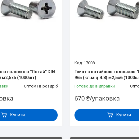
17008
ною головкою "Потай" DIN
Гвинт з потайною головкою "
8) м2,5х5 (1000шт)
965 (кл.міц.4.8) м2,5х6 (1000ш
авки
Оптом і в роздріб
Готово до відправки
Опто
ковка
670 ₴/упаковка
Купити
Купити