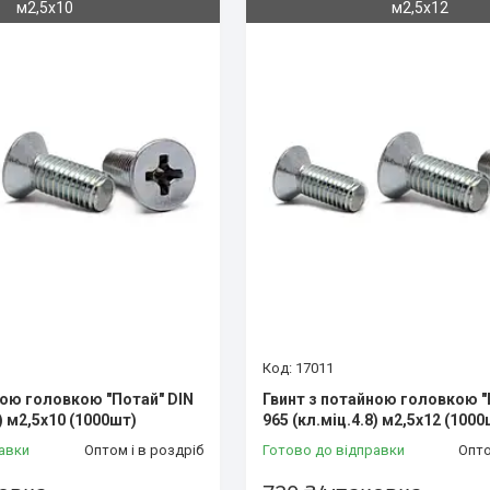
м2,5х10
м2,5х12
17011
ною головкою "Потай" DIN
Гвинт з потайною головкою "
8) м2,5х10 (1000шт)
965 (кл.міц.4.8) м2,5х12 (1000
авки
Оптом і в роздріб
Готово до відправки
Опто