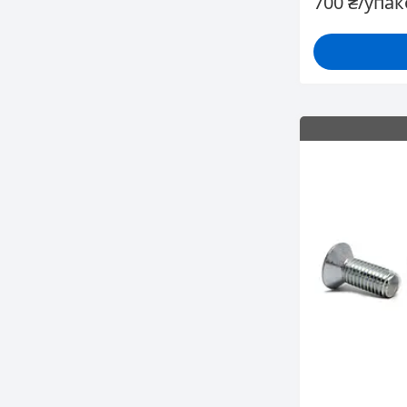
700 ₴/упа