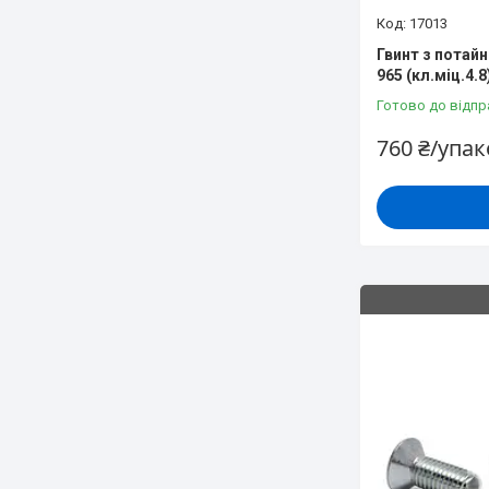
17013
Гвинт з потай
965 (кл.міц.4.
Готово до відпр
760 ₴/упа