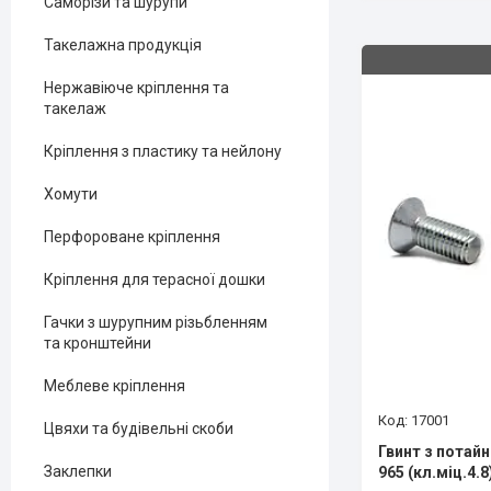
Саморізи та шурупи
Такелажна продукція
Нержавіюче кріплення та
такелаж
Кріплення з пластику та нейлону
Хомути
Перфороване кріплення
Кріплення для терасної дошки
Гачки з шурупним різьбленням
та кронштейни
Меблеве кріплення
17001
Цвяхи та будівельні скоби
Гвинт з потай
Заклепки
965 (кл.міц.4.