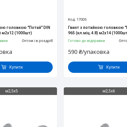
17005
ною головкою "Потай" DIN
Гвинт з потайною головкою "
8) м2х12 (1000шт)
965 (кл.міц.4.8) м2х14 (1000ш
авки
Оптом і в роздріб
Готово до відправки
Опто
ковка
590 ₴/упаковка
Купити
Купити
м2,5х5
м2,5х6