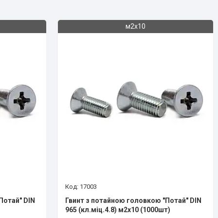
м2х10
17003
Потай" DIN
Гвинт з потайною головкою "Потай" DIN
965 (кл.міц.4.8) м2х10 (1000шт)