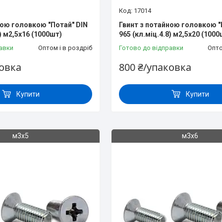
17014
ною головкою "Потай" DIN
Гвинт з потайною головкою "
8) м2,5х16 (1000шт)
965 (кл.міц.4.8) м2,5х20 (1000
авки
Оптом і в роздріб
Готово до відправки
Опто
ковка
800 ₴/упаковка
Купити
Купити
м3х5
м3х6