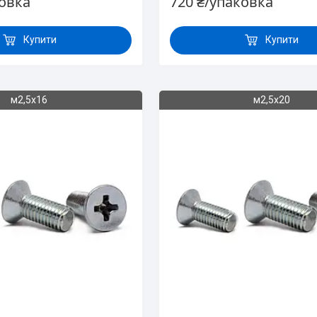
ковка
720 ₴/упаковка
Купити
Купити
м2,5х16
м2,5х20