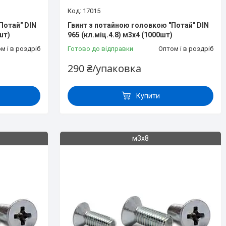
17015
Потай" DIN
Гвинт з потайною головкою "Потай" DIN
шт)
965 (кл.міц.4.8) м3х4 (1000шт)
м і в роздріб
Готово до відправки
Оптом і в роздріб
290 ₴/упаковка
Купити
м3х8