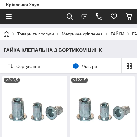
Кріплення Хаус
Товари та послуги
Метричне кріплення
ГАЙКИ
Г
ГАЙКА КЛЕПАЛЬНА З БОРТИКОМ ЦИНК
Сортування
0
Фільтри
м3х8,5
м12х15