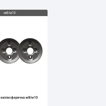
м8/м10
 напівсферична м8/м10