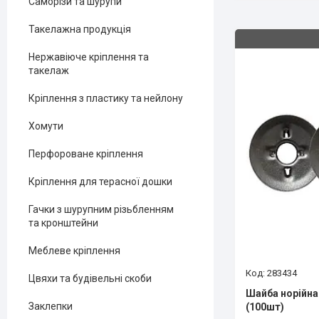
Саморізи та шурупи
Такелажна продукція
Нержавіюче кріплення та
такелаж
Кріплення з пластику та нейлону
Хомути
Перфороване кріплення
Кріплення для терасної дошки
Гачки з шурупним різьбленням
та кронштейни
Меблеве кріплення
283434
Цвяхи та будівельні скоби
Шайба норійна
Заклепки
(100шт)