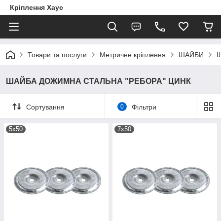
Кріплення Хаус
Товари та послуги
Метричне кріплення
ШАЙБИ
Ш
ШАЙБА ДОЖИМНА СТАЛЬНА "РЕБОРА" ЦИНК
Сортування
0
Фільтри
5х50
7х50