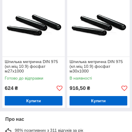
Шпилька метрична DIN 975
Шпилька метрична DIN 975
(кл.міц 10.9) фосфат
(кл.міц 10.9) фосфат
м27х1000
м30х1000
Готово до відправки
В наявності
624
916,50
₴
₴
Купити
Купити
Про нас
98% позитивних з 311 відгуків за рік