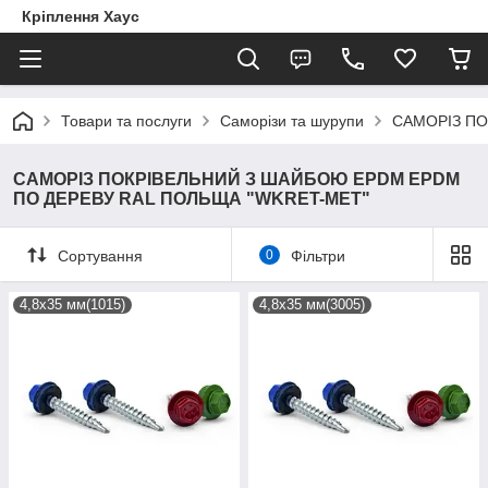
Кріплення Хаус
Товари та послуги
Саморізи та шурупи
САМОРІЗ ПО
САМОРІЗ ПОКРІВЕЛЬНИЙ З ШАЙБОЮ EPDM EPDM
ПО ДЕРЕВУ RAL ПОЛЬЩА "WKRET-MET"
Сортування
0
Фільтри
4,8х35 мм(1015)
4,8х35 мм(3005)