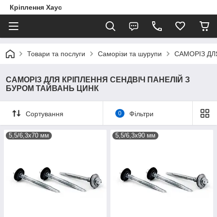
Кріплення Хаус
Товари та послуги
Саморізи та шурупи
САМОРІЗ ДЛ
САМОРІЗ ДЛЯ КРІПЛЕННЯ СЕНДВІЧ ПАНЕЛІЙ З
БУРОМ ТАЙВАНЬ ЦИНК
Сортування
0
Фільтри
5,5/6,3х70 мм
5,5/6,3х90 мм