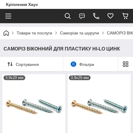
Кріплення Хаус
Товари та послуги
Саморізи та шурупи
САМОРІЗ ВІ
САМОРІЗ ВІКОННИЙ ДЛЯ ПЛАСТИКУ HI-LO ЦИНК
Сортування
0
Фільтри
3,9х20 мм
3,9х25 мм