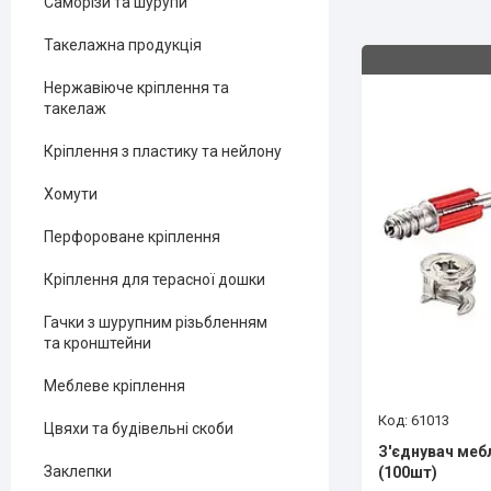
Саморізи та шурупи
Такелажна продукція
Нержавіюче кріплення та
такелаж
Кріплення з пластику та нейлону
Хомути
Перфороване кріплення
Кріплення для терасної дошки
Гачки з шурупним різьбленням
та кронштейни
Меблеве кріплення
61013
Цвяхи та будівельні скоби
З'єднувач мебл
Заклепки
(100шт)