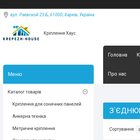
вул. Раевской 23 Б, 61000, Харків, Україна
Кріплення Хаус
Головна
К
Про нас
Каталог товарів
Кріплення для сонячних панелей
З`ЄДНЮ
Анкерна техніка
Метричне кріплення