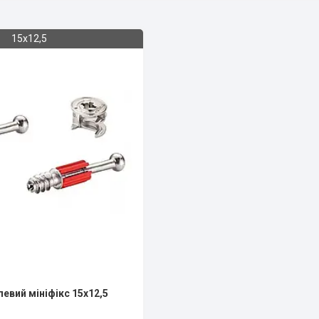
15х12,5
евий мініфікс 15х12,5