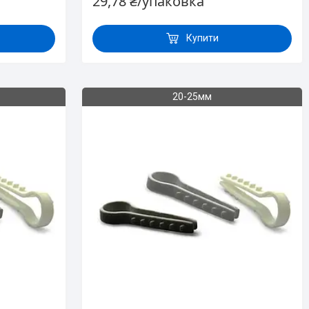
29,78 ₴/упаковка
Купити
20-25мм