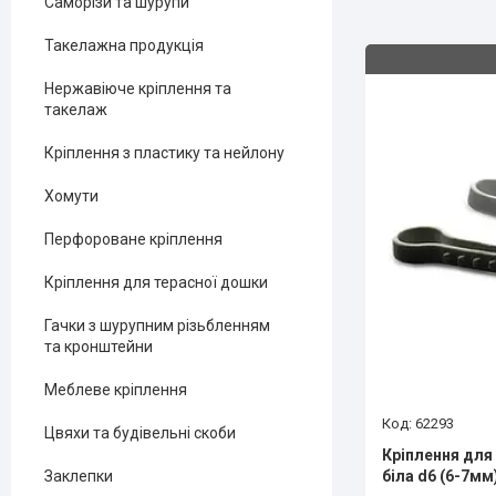
Саморізи та шурупи
Такелажна продукція
Нержавіюче кріплення та
такелаж
Кріплення з пластику та нейлону
Хомути
Перфороване кріплення
Кріплення для терасної дошки
Гачки з шурупним різьбленням
та кронштейни
Меблеве кріплення
62293
Цвяхи та будівельні скоби
Кріплення для
біла d6 (6-7мм
Заклепки