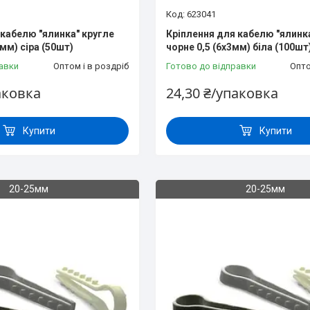
623041
 кабелю "ялинка" кругле
Кріплення для кабелю "ялинк
2мм) сіра (50шт)
чорне 0,5 (6х3мм) біла (100шт
авки
Оптом і в роздріб
Готово до відправки
Опто
аковка
24,30 ₴/упаковка
Купити
Купити
20-25мм
20-25мм