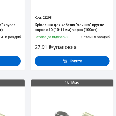
62298
а" кругле
Кріплення для кабелю "ялинка" кругле
т)
чорне d10 (10-11мм) чорна (100шт)
м і в роздріб
Готово до відправки
Оптом і в роздріб
27,91 ₴/упаковка
Купити
16-18мм