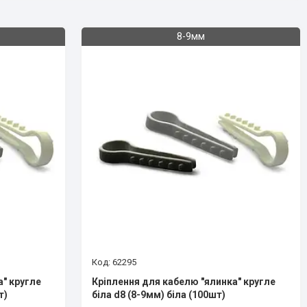
8-9мм
62295
а" кругле
Кріплення для кабелю "ялинка" кругле
т)
біла d8 (8-9мм) біла (100шт)