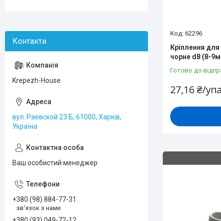
62296
Кріплення для
чорне d8 (8-9м
Готово до відпр
Krepezh-House
27,16 ₴/уп
вул. Раевской 23 Б, 61000, Харків,
Україна
Ваш особистий менеджер
+380 (98) 884-77-31
зв'язок з нами
+380 (93) 049-72-12