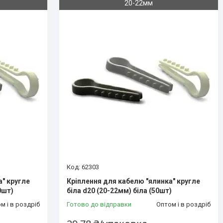
20-22мм
62303
а" кругле
Кріплення для кабелю "ялинка" кругле
0шт)
біла d20 (20-22мм) біла (50шт)
м і в роздріб
Готово до відправки
Оптом і в роздріб