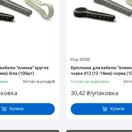
62300
 кабелю "ялинка" кругле
Кріплення для кабелю "ялинк
4мм) біла (100шт)
чорне d12 (12-14мм) чорна (1
авки
Оптом і в роздріб
Готово до відправки
Опто
аковка
30,42 ₴/упаковка
Купити
Купити