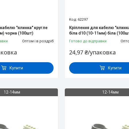
62297
 кабелю "ялинка" кругле
Кріплення для кабелю "ялинк
м) чорна (100шт)
біла d10 (10-11мм) біла (100ш
авки
Оптом і в роздріб
Готово до відправки
Опто
аковка
24,97 ₴/упаковка
Купити
Купити
12-14мм
12-14мм