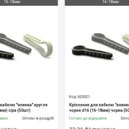
16-18мм
16-18мм
623021
 кабелю "ялинка" кругле
Кріплення для кабелю "ялинк
8мм) сіра (50шт)
чорне d16 (16-18мм) чорна (5
авки
Оптом і в роздріб
Готово до відправки
Опто