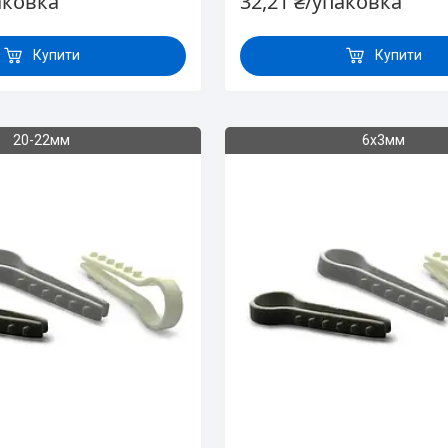
аковка
32,21 ₴/упаковка
Купити
Купити
20-22мм
6х3мм