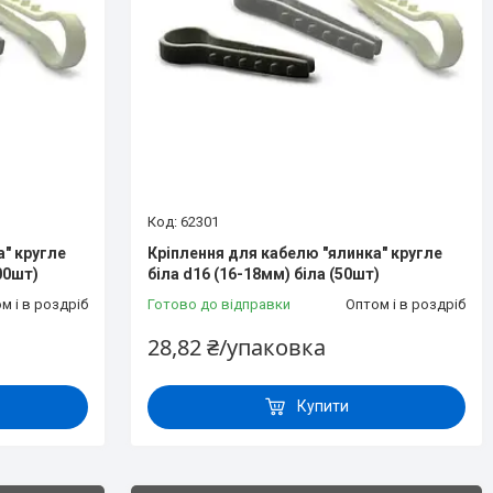
62301
а" кругле
Кріплення для кабелю "ялинка" кругле
00шт)
біла d16 (16-18мм) біла (50шт)
м і в роздріб
Готово до відправки
Оптом і в роздріб
28,82 ₴/упаковка
Купити