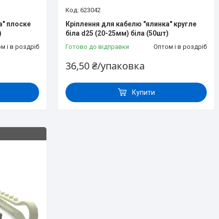
623042
а" плоске
Кріплення для кабелю "ялинка" кругле
)
біла d25 (20-25мм) біла (50шт)
м і в роздріб
Готово до відправки
Оптом і в роздріб
36,50 ₴/упаковка
Купити