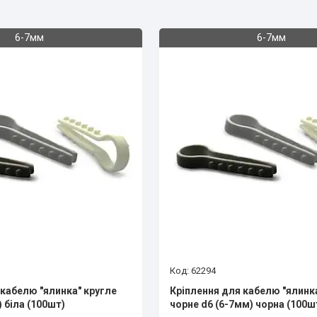
6-7мм
6-7мм
62294
 кабелю "ялинка" кругле
Кріплення для кабелю "ялинк
) біла (100шт)
чорне d6 (6-7мм) чорна (100ш