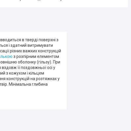
вводиться в тверді поверхні з
ться і здатний витримувати
сації різних важких конструкцій
лькою
з розпірним елементом
зовнішню оболонку (гільзу). При
вздовж її поздовжньої осі у
ий з кожухом і кільцем
ння конструкцій на розтяжках у
вір. Мінімальна глибина