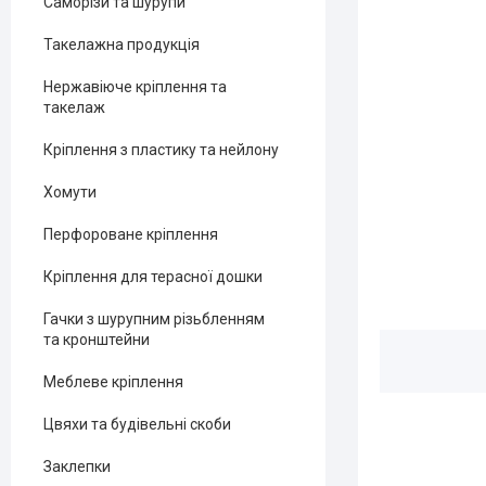
Саморізи та шурупи
Такелажна продукція
Нержавіюче кріплення та
такелаж
Кріплення з пластику та нейлону
Хомути
Перфороване кріплення
Кріплення для терасної дошки
Гачки з шурупним різьбленням
та кронштейни
Меблеве кріплення
Цвяхи та будівельні скоби
Заклепки