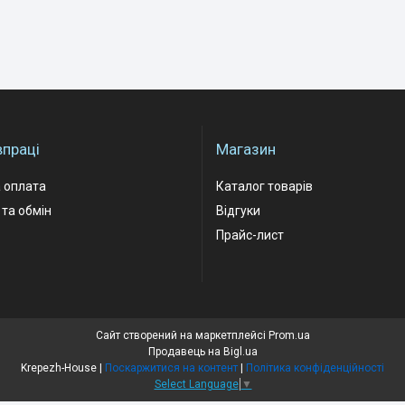
впраці
Магазин
 оплата
Каталог товарів
та обмін
Відгуки
Прайс-лист
Сайт створений на маркетплейсі
Prom.ua
Продавець на Bigl.ua
Krepezh-House |
Поскаржитися на контент
|
Політика конфіденційності
Select Language
▼