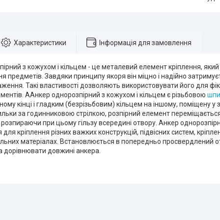
Характеристики
Інформація для замовлення
ірний з кожухом і кільцем - це металевий елемент кріплення, який 
я предметів. Завдяки принципу якоря він міцно і надійно затримує
аження. Такі властивості дозволяють використовувати його для фік
ментів. ААнкер однорозпірний з кожухом і кільцем є різьбовою
шпи
ному кінці і гладким (безрізьбовим) кільцем на іншому, поміщену у 
льки за годинниковою стрілкою, розпірний елемент переміщається 
 розпираючи при цьому гільзу всередині отвору. Анкер однорозпірн
 для кріплення різних важких конструкцій, підвісних систем, кріпле
ельних матеріалах. Встановлюється в попередньо просвердлений от
а дорівнювати довжині анкера.