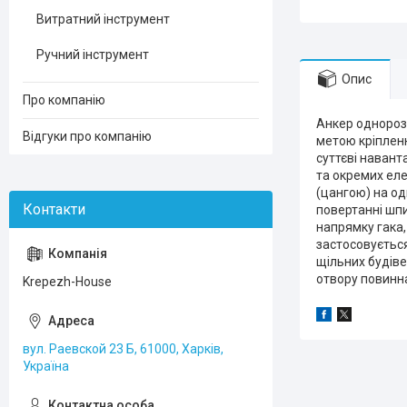
Витратний інструмент
Ручний інструмент
Опис
Про компанію
Анкер однорозп
Відгуки про компанію
метою кріпленн
суттєві навант
та окремих еле
(цангою) на од
повертанні шпи
напрямку гака,
застосовується
щільних будів
отвору повинн
Krepezh-House
вул. Раевской 23 Б, 61000, Харків,
Україна