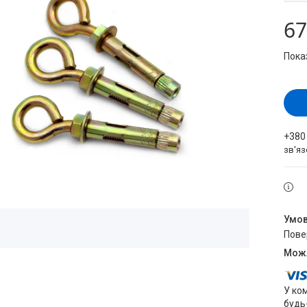
67
Пока
+380
зв'яз
пов
У ко
будь