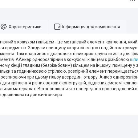
Характеристики
Інформація для замовлення
ірний з кожухом і кільцем - це металевий елемент кріплення, який 
я предметів. Завдяки принципу якоря він міцно і надійно затримує
аження. Такі властивості дозволяють використовувати його для фік
ментів. ААнкер однорозпірний з кожухом і кільцем є різьбовою
шпи
ному кінці і гладким (безрізьбовим) кільцем на іншому, поміщену у 
льки за годинниковою стрілкою, розпірний елемент переміщається 
 розпираючи при цьому гільзу всередині отвору. Анкер однорозпірн
 для кріплення різних важких конструкцій, підвісних систем, кріпле
ельних матеріалах. Встановлюється в попередньо просвердлений от
а дорівнювати довжині анкера.