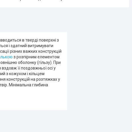
вводиться в тверді поверхні з
ться і здатний витримувати
сації різних важких конструкцій
лькою
з розпірним елементом
зовнішню оболонку (гільзу). При
вздовж її поздовжньої осі у
ий з кожухом і кільцем
ння конструкцій на розтяжках у
вір. Мінімальна глибина