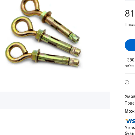
81
Пока
+380
зв'яз
пов
У ко
будь