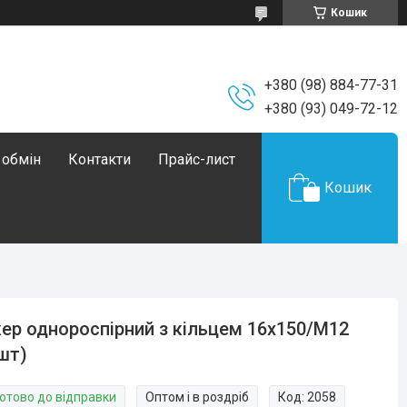
Кошик
+380 (98) 884-77-31
+380 (93) 049-72-12
 обмін
Контакти
Прайс-лист
Кошик
ер однороспірний з кільцем 16х150/М12
шт)
Готово до відправки
Оптом і в роздріб
Код:
2058