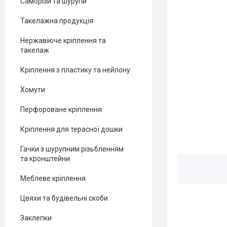
Саморізи та шурупи
Такелажна продукція
Нержавіюче кріплення та
такелаж
Кріплення з пластику та нейлону
Хомути
Перфороване кріплення
Кріплення для терасної дошки
Гачки з шурупним різьбленням
та кронштейни
Меблеве кріплення
Цвяхи та будівельні скоби
Заклепки