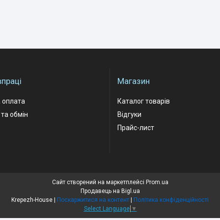
впраці
Магазин
 оплата
Каталог товарів
та обмін
Відгуки
Прайс-лист
Сайт створений на маркетплейсі
Prom.ua
Продавець на Bigl.ua
Krepezh-House |
Поскаржитися на контент
|
Політика конфіденційності
Select Language
▼