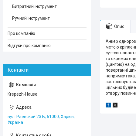
Витратний інструмент
Ручний інструмент
Опис
Про компанію
Анкер однорозп
Відгуки про компанію
метою кріпленн
суттєві навант
та окремих еле
(цангою) на од
повертанні шпи
напрямку гака,
застосовується
щільних будів
отвору повинн
Krepezh-House
вул. Раевской 23 Б, 61000, Харків,
Україна