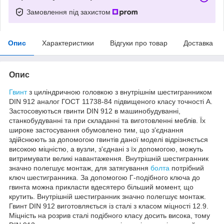
Замовлення під захистом
Опис
Характеристики
Відгуки про товар
Доставка
Опис
Гвинт
з циліндричною головкою з внутрішнім шестигранником
DIN 912 аналог ГОСТ 11738-84 підвищеного класу точності А.
Застосовуються гвинти DIN 912 в машинобудуванні,
станкобудуванні та при складанні та виготовленні меблів. Їх
широке застосування обумовлено тим, що з'єднання
здійснюють за допомогою гвинтів даної моделі відрізняється
високою міцністю, а вузли, з'єднані з їх допомогою, можуть
витримувати великі навантаження. Внутрішній шестигранник
значно полегшує монтаж, для затягування
болта
потрібний
ключ шестигранника. За допомогою Г-подібного ключа до
гвинта можна прикласти вдесятеро більший момент, що
крутить. Внутрішній шестигранник значно полегшує монтаж.
Гвинт DIN 912 виготовляється із сталі з класом міцності 12.9.
Міцність на розрив сталі подібного класу досить висока, тому