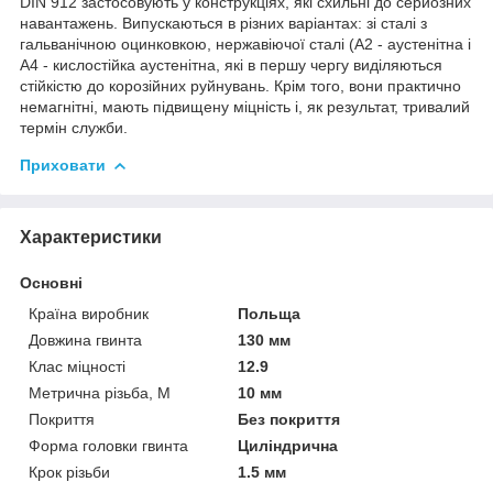
DIN 912 застосовують у конструкціях, які схильні до серйозних
навантажень. Випускаються в різних варіантах: зі сталі з
гальванічною оцинковкою, нержавіючої сталі (А2 - аустенітна і
А4 - кислостійка аустенітна, які в першу чергу виділяються
стійкістю до корозійних руйнувань. Крім того, вони практично
немагнітні, мають підвищену міцність і, як результат, тривалий
термін служби.
Приховати
Характеристики
Основні
Країна виробник
Польща
Довжина гвинта
130 мм
Клас міцності
12.9
Метрична різьба, М
10 мм
Покриття
Без покриття
Форма головки гвинта
Циліндрична
Крок різьби
1.5 мм