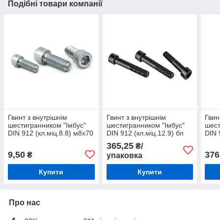
Подібні товари компанії
Гвинт з внутрішнім
Гвинт з внутрішнім
Гвин
шестигранником "Імбус"
шестигранником "Імбус"
шест
DIN 912 (кл.міц.8.8) м8х70
DIN 912 (кл.міц.12.9) бп
DIN 
м10х12 (25шт)
м4х1
365,25
₴/
9,50
376
₴
упаковка
Купити
Купити
Про нас