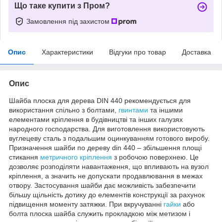
Що таке купити з Пром?
Замовлення під захистом
Опис
Характеристики
Відгуки про товар
Доставка
Опис
Шайба плоска для дерева DIN 440 рекомендується для
використання спільно з болтами,
гвинтами
та іншими
елементами кріплення в будівництві та інших галузях
народного господарства. Для виготовлення використовують
вуглецеву сталь з подальшим оцинкуванням готового виробу.
Призначення шайби по дереву din 440 – збільшення площі
стикання
метричного кріплення
з робочою поверхнею. Це
дозволяє розподіляти навантаження, що впливають на вузол
кріплення, а значить не допускати продавлювання в межах
отвору. Застосування шайби дає можливість забезпечити
більшу щільність дотику до елементів конструкції за рахунок
підвищення моменту затяжки. При вкручуванні
гайки
або
болта плоска шайба служить прокладкою між метизом і