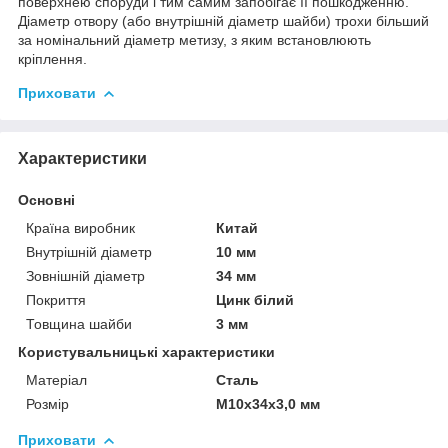
поверхнею споруди і тим самим запобігає її пошкодженню.
Діаметр отвору (або внутрішній діаметр шайби) трохи більший
за номінальний діаметр метизу, з яким встановлюють
кріплення.
Приховати
Характеристики
Основні
Країна виробник
Китай
Внутрішній діаметр
10 мм
Зовнішній діаметр
34 мм
Покриття
Цинк білий
Товщина шайби
3 мм
Користувальницькі характеристики
Матеріал
Сталь
Розмір
М10х34х3,0 мм
Приховати