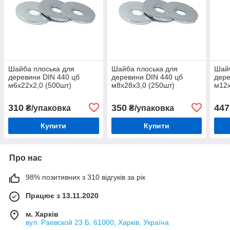
Шайба плоська для
Шайба плоська для
Шайб
деревини DIN 440 цб
деревини DIN 440 цб
дере
м6х22х2,0 (500шт)
м8х28х3,0 (250шт)
м12х
310
350
447
₴/упаковка
₴/упаковка
Купити
Купити
Про нас
98% позитивних з 310 відгуків за рік
Працює з 13.11.2020
м. Харків
вул. Раевской 23 Б, 61000, Харків, Україна