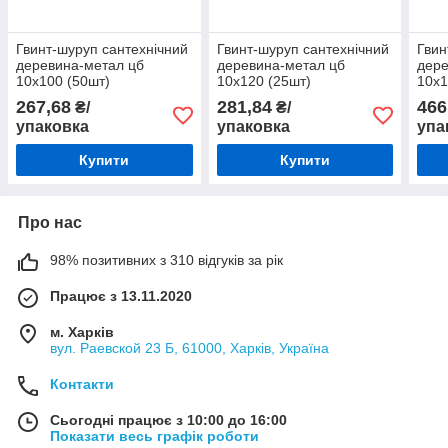
Гвинт-шуруп сантехнічний
Гвинт-шуруп сантехнічний
Гвин
деревина-метал цб
деревина-метал цб
дере
10х100 (50шт)
10х120 (25шт)
10х1
267,68
281,84
466
₴/
₴/
упаковка
упаковка
упа
Купити
Купити
Про нас
98% позитивних з 310 відгуків за рік
Працює з 13.11.2020
м. Харків
вул. Раевской 23 Б, 61000, Харків, Україна
Контакти
Сьогодні працює з 10:00 до 16:00
Показати весь графік роботи