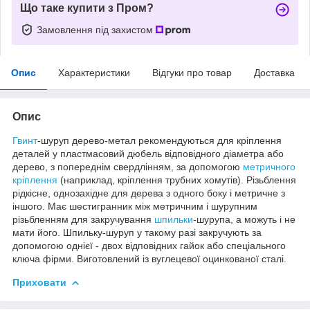
Що таке купити з Пром?
Замовлення під захистом
Опис
Характеристики
Відгуки про товар
Доставка
Опис
Гвинт
-шуруп дерево-метал рекомендуються для кріплення
деталей у пластмасовий дюбель відповідного діаметра або
дерево, з попереднім свердлінням, за допомогою
метричного
кріплення
(наприклад, кріплення трубних хомутів). Різьблення
рідкісне, однозахідне для дерева з одного боку і метричне з
іншого. Має шестигранник між метричним і шурупним
різьбленням для закручування
шпильки
-шурупа, а можуть і не
мати його. Шпильку-шуруп у такому разі закручують за
допомогою однієї - двох відповідних гайок або спеціального
ключа фірми. Виготовлений із вуглецевої оцинкованої сталі.
Приховати