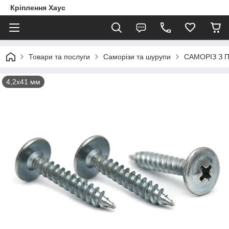
Кріплення Хаус
Товари та послуги
Саморізи та шурупи
САМОРІЗ З 
4,2х41 мм