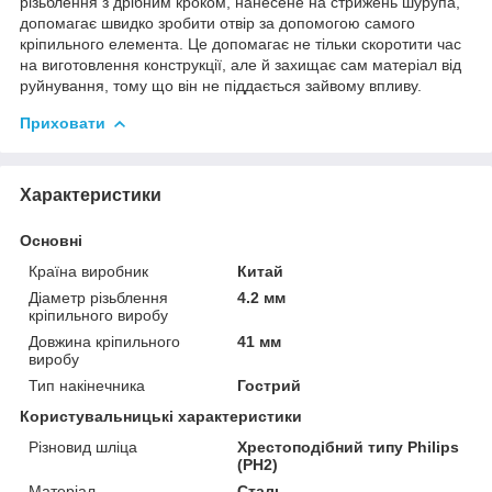
різьблення з дрібним кроком, нанесене на стрижень шурупа,
допомагає швидко зробити отвір за допомогою самого
кріпильного елемента. Це допомагає не тільки скоротити час
на виготовлення конструкції, але й захищає сам матеріал від
руйнування, тому що він не піддається зайвому впливу.
Приховати
Характеристики
Основні
Країна виробник
Китай
Діаметр різьблення
4.2 мм
кріпильного виробу
Довжина кріпильного
41 мм
виробу
Тип накінечника
Гострий
Користувальницькі характеристики
Різновид шліца
Хрестоподібний типу Philips
(PH2)
Матеріал
Сталь