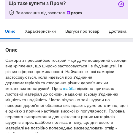
Що таке купити з Пром?
Замовлення під захистом
Опис
Характеристики
Відгуки про товар
Доставка
Опис
Саморіз з пресшайбою гострий – це дуже поширений сьогодні
вид кріплення, що широко застосовується і в будівництві, і в
різних сферах промисловості. Найчастіше такі саморізи
застосовуються, коли йдеться про з'єднання
деревоматеріалів та створення різних дерев'яних чи
металевих конструкцій. Прес
шайба
відмінно притискає
листовий матеріал до основи, надаючи всьому з'єднанню
міцність та надійність. Чисто візуально такі шурупи на
поверхні дерев'яної обшивки виглядають дуже естетично, що і
є однією з причин настільки високої їх популярності. Головна
перевага використання для кріплення різних матеріалів
шурупів з прес шайбою полягає в тому, що для цього в
матеріалі не потрібно попередньо висвердлювати отвір -