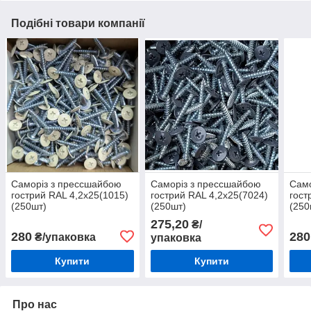
Подібні товари компанії
Саморіз з прессшайбою
Саморіз з прессшайбою
Само
гострий RAL 4,2х25(1015)
гострий RAL 4,2х25(7024)
гост
(250шт)
(250шт)
(250
275,20
₴/
280
280
₴/упаковка
упаковка
Купити
Купити
Про нас