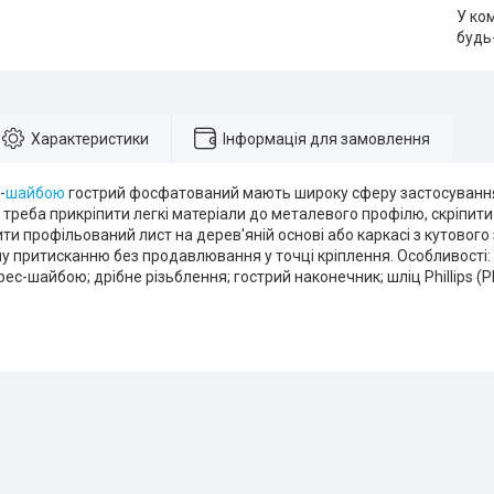
У ко
будь
Характеристики
Інформація для замовлення
-
шайбою
гострий фосфатований мають широку сферу застосування
 треба прикріпити легкі матеріали до металевого профілю, скріпити
ити профільований лист на дерев'яній основі або каркасі з кутового
у притисканню без продавлювання у точці кріплення. Особливості
ес-шайбою; дрібне різьблення; гострий наконечник; шліц Phillips (