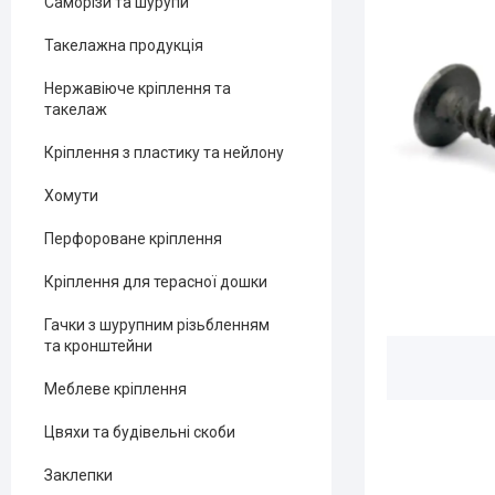
Саморізи та шурупи
Такелажна продукція
Нержавіюче кріплення та
такелаж
Кріплення з пластику та нейлону
Хомути
Перфороване кріплення
Кріплення для терасної дошки
Гачки з шурупним різьбленням
та кронштейни
Меблеве кріплення
Цвяхи та будівельні скоби
Заклепки