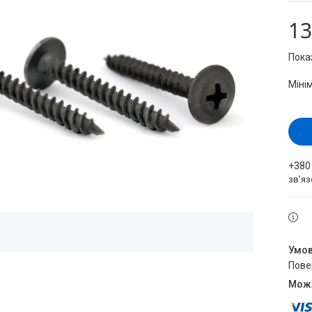
13
Пока
Міні
+380
зв'яз
пов