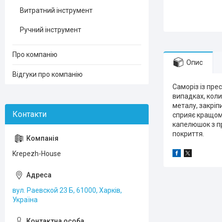
Витратний інструмент
Ручний інструмент
Про компанію
Опис
Відгуки про компанію
Саморіз із прес
випадках, коли
металу, закріп
сприяє кращом
капелюшок з пр
покриття.
Krepezh-House
вул. Раевской 23 Б, 61000, Харків,
Україна