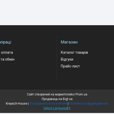
впраці
Магазин
 оплата
Каталог товарів
та обмін
Відгуки
Прайс-лист
Сайт створений на маркетплейсі
Prom.ua
Продавець на Bigl.ua
Krepezh-House |
Поскаржитися на контент
|
Політика конфіденційності
Select Language
▼