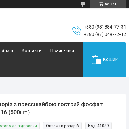
Кошик
+380 (98) 884-77-31
+380 (93) 049-72-12
 обмін
Контакти
Прайс-лист
Кошик
оріз з прессшайбою гострий фосфат
х16 (500шт)
Готово до відправки
Оптом і в роздріб
Код:
41039