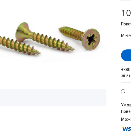
10
Пока
Міні
+380
зв'яз
пов