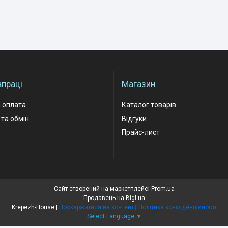
впраці
Магазин
 оплата
Каталог товарів
та обмін
Відгуки
Прайс-лист
Сайт створений на маркетплейсі
Prom.ua
Продавець на Bigl.ua
Krepezh-House |
Поскаржитися на контент
|
Політика конфіденційності
Select Language
▼