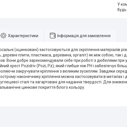
У ко
будь
Характеристики
Інформація для замовлення
рсальні (оцинковані) застосовуються для скріплення матеріалів різ
, деревні плити, пластмаса, деревина, оргаліт) як між собою, так і 
ов. Вони добре зарекомендували себе при роботі з дюбелями при у
ний хрест Pozidriv (Pozi, Pz), який глибше ніж PH і забезпечує біль
воляючи закручувати кріплення з великим зусиллям. Завдяки сере
гострому наконечнику кріплення можна застосовувати в металах і д
вуглецевої сталі та загартовані для надання твердості. Для зниженн
альванічне цинкове покриття білого кольору.