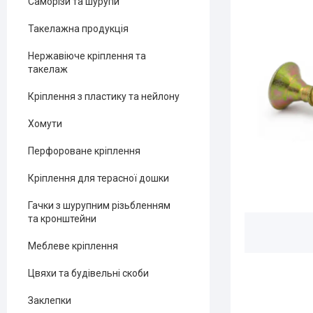
Саморізи та шурупи
Такелажна продукція
Нержавіюче кріплення та
такелаж
Кріплення з пластику та нейлону
Хомути
Перфороване кріплення
Кріплення для терасної дошки
Гачки з шурупним різьбленням
та кронштейни
Меблеве кріплення
Цвяхи та будівельні скоби
Заклепки