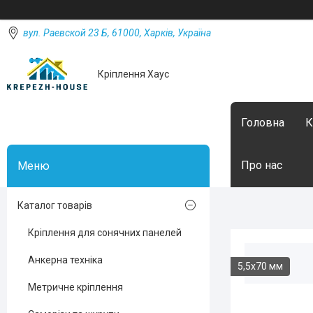
вул. Раевской 23 Б, 61000, Харків, Україна
Кріплення Хаус
Головна
К
Про нас
Каталог товарів
Кріплення для сонячних панелей
Анкерна техніка
5,5х70 мм
Метричне кріплення