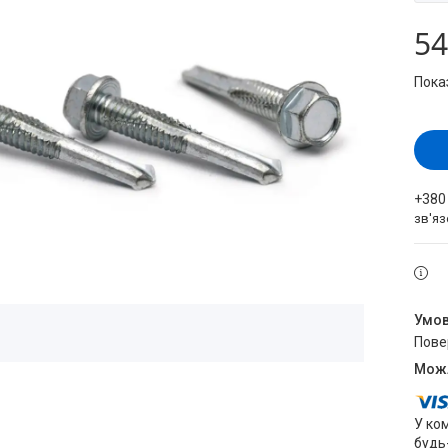
54
Пока
+380
зв'яз
пов
У ко
будь