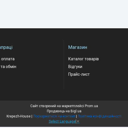
впраці
Магазин
 оплата
Каталог товарів
та обмін
Відгуки
Прайс-лист
Сайт створений на маркетплейсі
Prom.ua
Продавець на Bigl.ua
Krepezh-House |
Поскаржитися на контент
|
Політика конфіденційності
Select Language
▼