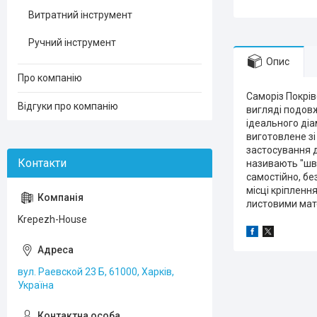
Витратний інструмент
Ручний інструмент
Опис
Про компанію
Саморіз Покрів
Відгуки про компанію
вигляді подовж
ідеального діам
виготовлене зі
застосування д
називають "шве
самостійно, бе
місці кріпленн
листовими мат
Krepezh-House
вул. Раевской 23 Б, 61000, Харків,
Україна