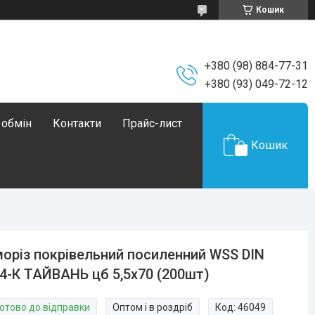
Кошик
+380 (98) 884-77-31
+380 (93) 049-72-12
 обмін
Контакти
Прайс-лист
Кошик
оріз покрівельний посиленний WSS DIN
4-К ТАЙВАНЬ цб 5,5х70 (200шт)
Готово до відправки
Оптом і в роздріб
Код:
46049