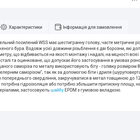
Характеристики
Інформація для замовлення
ельний посилений WSS має шестигранну голову, часте метричне різ
еного бура. Вздовж усієї довжини різьблення є дві борозни, які д
етру, що відбивається на якості монтажу і надалі, на міцності всієї
 сталі та оцинковане, що допускає його застосування в умовах різно
аного саморіза по металу використовують біту - голівку розміром 
лерним саморізом", так як за допомогою біти і дриля (шуруповерт
з попереднього свердління, закручуватися в метал товщиною до 12
я потрібна гідроізоляція або потрібно збільшити притискну площу, 
еріалами, застосовують
шайбу
EPDM з гумовою вкладкою.