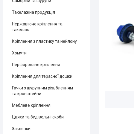
Саморізи та шурупи
Такелажна продукція
Нержавіюче кріплення та
такелаж
Кріплення з пластику та нейлону
Хомути
Перфороване кріплення
Кріплення для терасної дошки
Гачки з шурупним різьбленням
та кронштейни
Меблеве кріплення
Цвяхи та будівельні скоби
Заклепки