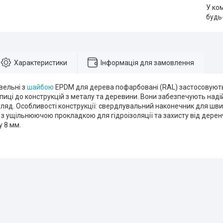
У ко
будь
Характеристики
Інформація для замовлення
вельні з
шайбою
EPDM для дерева пофарбовані (RAL) застосовують
иці до конструкцій з металу та деревини. Вони забезпечують наді
ляд. Особливості конструкції: свердлувальний наконечник для шв
 з ущільнюючою прокладкою для гідроізоляції та захисту від дерен
у 8 мм.