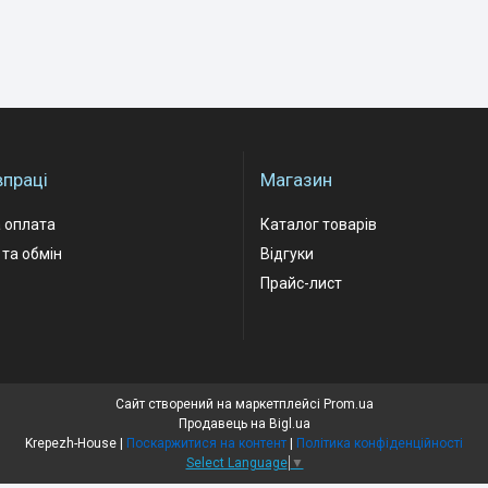
впраці
Магазин
 оплата
Каталог товарів
та обмін
Відгуки
Прайс-лист
Сайт створений на маркетплейсі
Prom.ua
Продавець на Bigl.ua
Krepezh-House |
Поскаржитися на контент
|
Політика конфіденційності
Select Language
▼