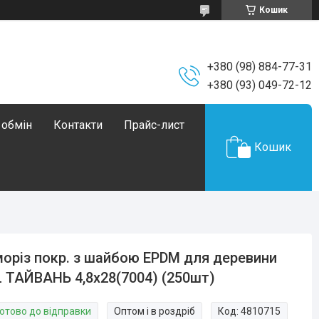
Кошик
+380 (98) 884-77-31
+380 (93) 049-72-12
 обмін
Контакти
Прайс-лист
Кошик
оріз покр. з шайбою EPDM для деревини
 ТАЙВАНЬ 4,8х28(7004) (250шт)
Готово до відправки
Оптом і в роздріб
Код:
4810715