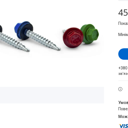
45
Пока
Міні
+380
зв'яз
пов