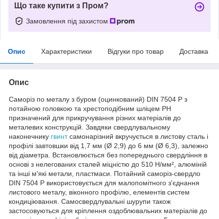
Що таке купити з Пром?
Замовлення під захистом
Опис
Характеристики
Відгуки про товар
Доставка
Опис
Саморіз по металу з буром (оцинкований) DIN 7504 Р з
потайною головкою та хрестоподібним шліцем PH
призначений для прикручування різних матеріалів до
металевих конструкцій. Завдяки свердлувальному
наконечнику
гвинт
самонарізний вкручується в листову сталь і
профілі завтовшки від 1,7 мм (Ø 2,9) до 6 мм (Ø 6,3), залежно
від діаметра. Встановлюється без попереднього свердління в
основі з нелегованих сталей міцністю до 510 Н/мм², алюміній
та інші м'які метали, пластмаси. Потайний саморіз-свердло
DIN 7504 Р використовується для малопомітного з'єднання
листового металу, віконного профілю, елементів систем
кондиціювання. Самосвердлувальні шурупи також
застосовуються для кріплення оздоблювальних матеріалів до