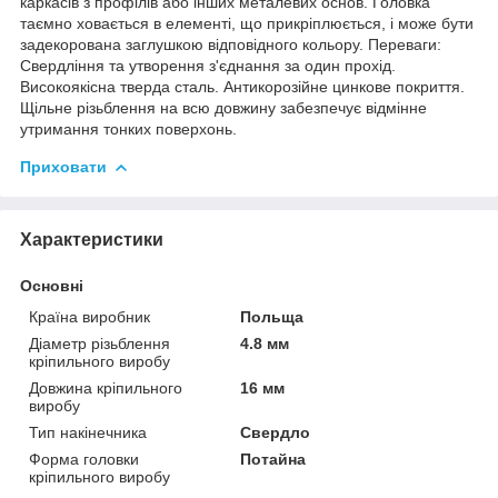
каркасів з профілів або інших металевих основ. Головка
таємно ховається в елементі, що прикріплюється, і може бути
задекорована заглушкою відповідного кольору. Переваги:
Свердління та утворення з'єднання за один прохід.
Високоякісна тверда сталь. Антикорозійне цинкове покриття.
Щільне різьблення на всю довжину забезпечує відмінне
утримання тонких поверхонь.
Приховати
Характеристики
Основні
Країна виробник
Польща
Діаметр різьблення
4.8 мм
кріпильного виробу
Довжина кріпильного
16 мм
виробу
Тип накінечника
Свердло
Форма головки
Потайна
кріпильного виробу