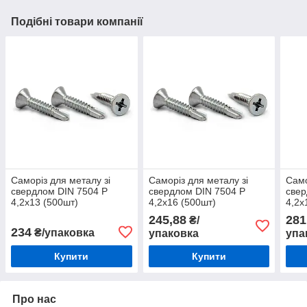
Подібні товари компанії
Саморіз для металу зі
Саморіз для металу зі
Само
свердлом DIN 7504 Р
свердлом DIN 7504 Р
свер
4,2х13 (500шт)
4,2х16 (500шт)
4,2х
245,88
281
₴/
234
₴/упаковка
упаковка
упа
Купити
Купити
Про нас