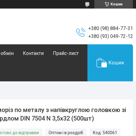
Кошик
+380 (98) 884-77-31
+380 (93) 049-72-12
 обмін
Контакти
Прайс-лист
Кошик
оріз по металу з напівкруглою головкою зі
рдлом DIN 7504 N 3,5х32 (500шт)
Готово до відправки
Оптом і в роздріб
Код:
540061