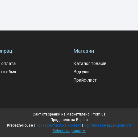
впраці
Магазин
 оплата
Каталог товарів
та обмін
Відгуки
Прайс-лист
Сайт створений на маркетплейсі
Prom.ua
Продавець на Bigl.ua
Krepezh-House |
Поскаржитися на контент
|
Політика конфіденційності
Select Language
▼