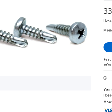
33
Пока
Міні
+380
зв'яз
пов