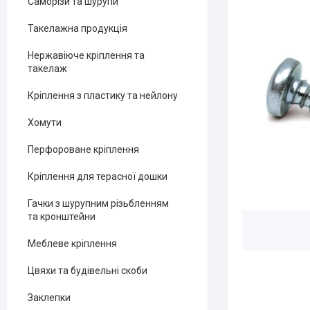
Саморізи та шурупи
Такелажна продукція
Нержавіюче кріплення та
такелаж
Кріплення з пластику та нейлону
Хомути
Перфороване кріплення
Кріплення для терасної дошки
Гачки з шурупним різьбленням
та кронштейни
Меблеве кріплення
Цвяхи та будівельні скоби
Заклепки