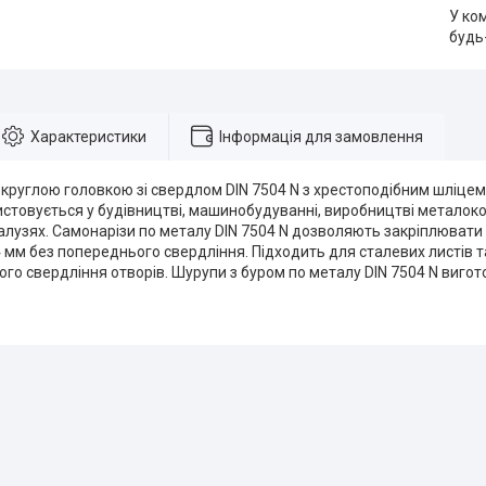
У ко
будь
Характеристики
Інформація для замовлення
вкруглою головкою зі свердлом DIN 7504 N з хрестоподібним шліцем P
ристовується у будівництві, машинобудуванні, виробництві металоко
лузях. Самонарізи по металу DIN 7504 N дозволяють закріплювати 
мм без попереднього свердління. Підходить для сталевих листів 
го свердління отворів. Шурупи з буром по металу DIN 7504 N вигот