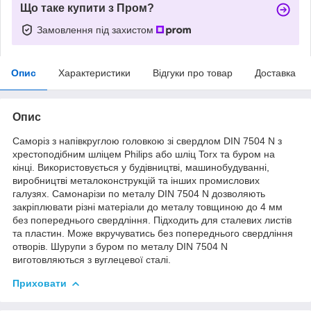
Що таке купити з Пром?
Замовлення під захистом
Опис
Характеристики
Відгуки про товар
Доставка
Опис
Саморіз з напівкруглою головкою зі свердлом DIN 7504 N з
хрестоподібним шліцем Philips або шліц Torx та буром на
кінці. Використовується у будівництві, машинобудуванні,
виробництві металоконструкцій та інших промислових
галузях. Самонарізи по металу DIN 7504 N дозволяють
закріплювати різні матеріали до металу товщиною до 4 мм
без попереднього свердління. Підходить для сталевих листів
та пластин. Може вкручуватись без попереднього свердління
отворів. Шурупи з буром по металу DIN 7504 N
виготовляються з вуглецевої сталі.
Приховати