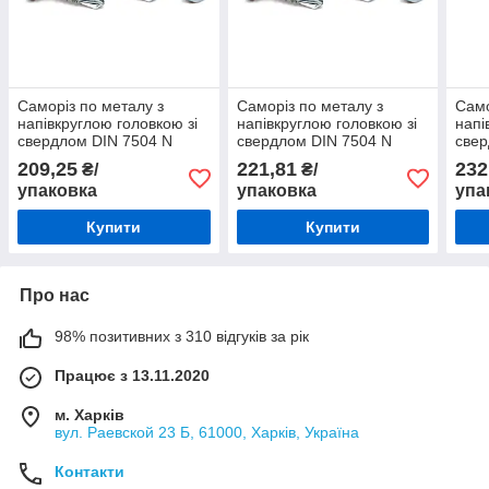
Саморіз по металу з
Саморіз по металу з
Само
напівкруглою головкою зі
напівкруглою головкою зі
напі
свердлом DIN 7504 N
свердлом DIN 7504 N
свер
3,5х9,5 (500шт)
3,9х9,5 (500шт)
3,9х
209,25
221,81
232
₴/
₴/
упаковка
упаковка
упа
Купити
Купити
Про нас
98% позитивних з 310 відгуків за рік
Працює з 13.11.2020
м. Харків
вул. Раевской 23 Б, 61000, Харків, Україна
Контакти