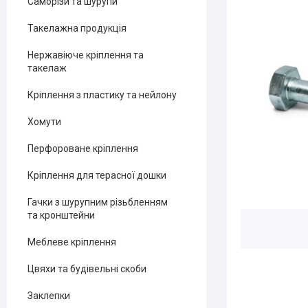
Саморізи та шурупи
Такелажна продукція
Нержавіюче кріплення та
такелаж
Кріплення з пластику та нейлону
Хомути
Перфороване кріплення
Кріплення для терасної дошки
Гачки з шурупним різьбленням
та кронштейни
Меблеве кріплення
Цвяхи та будівельні скоби
Заклепки