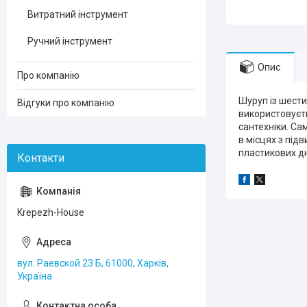
Витратний інструмент
Ручний інструмент
Опис
Про компанію
Шуруп із шести
Відгуки про компанію
використовуєть
сантехніки. Са
в місцях з пі
пластикових дю
Krepezh-House
вул. Раевской 23 Б, 61000, Харків,
Україна