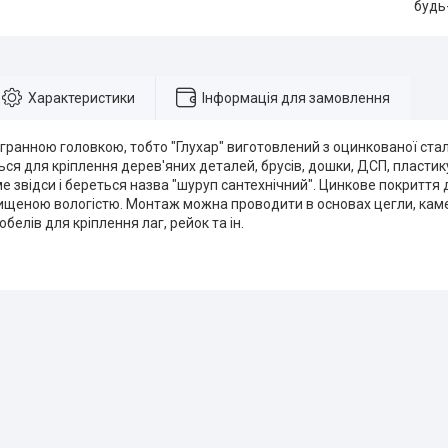
будь
Характеристики
Інформація для замовлення
гранною головкою, тобто "Глухар" виготовлений з оцинкованої стал
ся для кріплення дерев'яних деталей, брусів, дошки, ДСП, пластик
ме звідси і береться назва "шуруп сантехнічний". Цинкове покритт
двищеною вологістю. Монтаж можна проводити в основах цегли, кам
белів для кріплення лаг, рейок та ін.