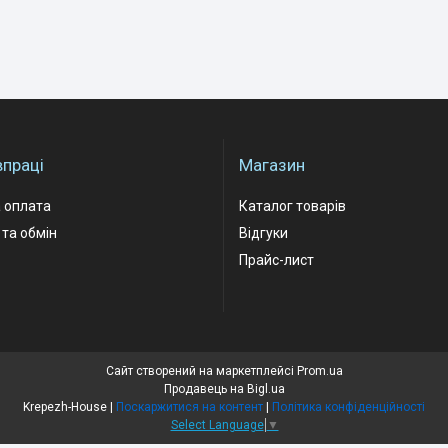
впраці
Магазин
 оплата
Каталог товарів
та обмін
Відгуки
Прайс-лист
Сайт створений на маркетплейсі
Prom.ua
Продавець на Bigl.ua
Krepezh-House |
Поскаржитися на контент
|
Політика конфіденційності
Select Language
▼