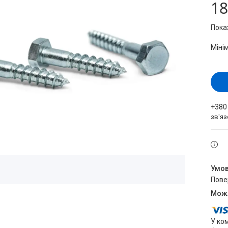
18
Пока
Міні
+380
зв'яз
пов
У ко