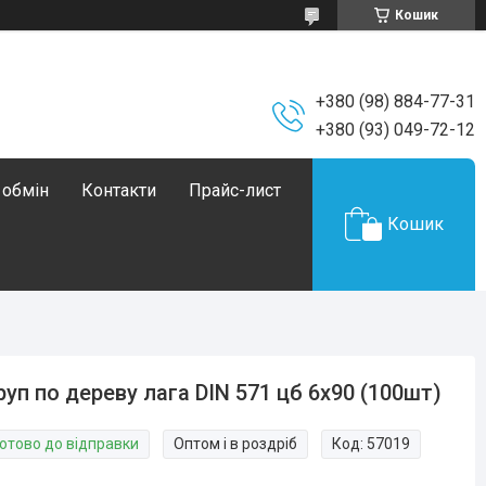
Кошик
+380 (98) 884-77-31
+380 (93) 049-72-12
 обмін
Контакти
Прайс-лист
Кошик
уп по дереву лага DIN 571 цб 6х90 (100шт)
Готово до відправки
Оптом і в роздріб
Код:
57019