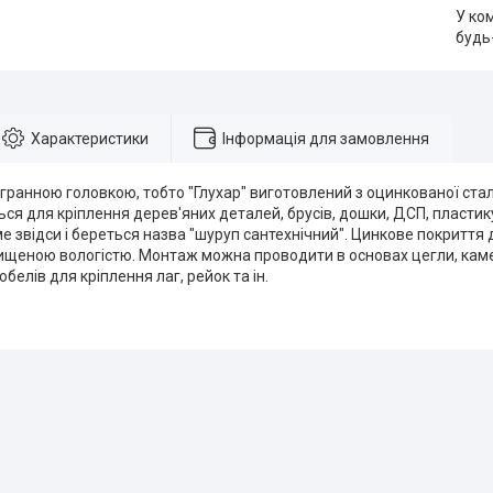
У ко
будь
Характеристики
Інформація для замовлення
гранною головкою, тобто "Глухар" виготовлений з оцинкованої стал
ся для кріплення дерев'яних деталей, брусів, дошки, ДСП, пластик
ме звідси і береться назва "шуруп сантехнічний". Цинкове покритт
двищеною вологістю. Монтаж можна проводити в основах цегли, кам
белів для кріплення лаг, рейок та ін.