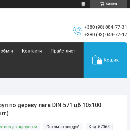
Кошик
+380 (98) 884-77-31
+380 (93) 049-72-12
 обмін
Контакти
Прайс-лист
Кошик
уп по дереву лага DIN 571 цб 10х100
шт)
Готово до відправки
Оптом і в роздріб
Код:
57063