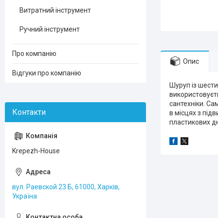
Витратний інструмент
Ручний інструмент
Про компанію
Опис
Відгуки про компанію
Шуруп із шести
використовуєть
сантехніки. Са
в місцях з пі
пластикових дю
Krepezh-House
вул. Раевской 23 Б, 61000, Харків,
Україна