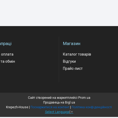
впраці
Магазин
 оплата
Каталог товарів
та обмін
Відгуки
Прайс-лист
Сайт створений на маркетплейсі
Prom.ua
Продавець на Bigl.ua
Krepezh-House |
Поскаржитися на контент
|
Політика конфіденційності
Select Language
▼