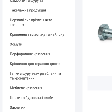
Саморізи та шурупи
Такелажна продукція
Нержавіюче кріплення та
такелаж
Кріплення з пластику та нейлону
Хомути
Перфороване кріплення
Кріплення для терасної дошки
Гачки з шурупним різьбленням
та кронштейни
Меблеве кріплення
Цвяхи та будівельні скоби
Заклепки