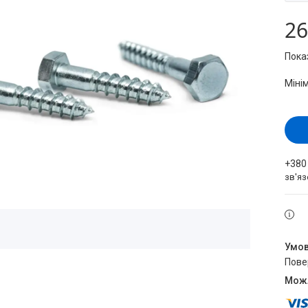
26
Пока
Міні
+380
зв'яз
пов