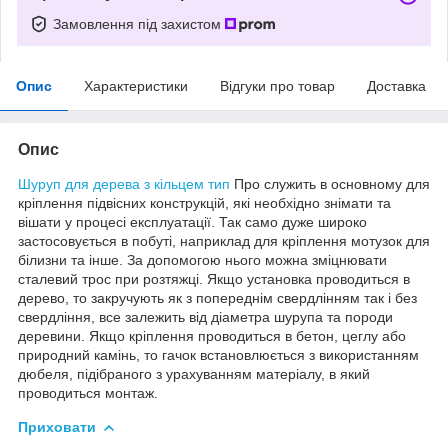
Замовлення під захистом
Опис
Характеристики
Відгуки про товар
Доставка
Опис
Шуруп для дерева з кільцем тип
Про служить в основному для
кріплення підвісних конструкцій, які необхідно знімати та
вішати у процесі експлуатації. Так само дуже широко
застосовується в побуті, наприклад для кріплення мотузок для
білизни та інше. За допомогою нього можна зміцнювати
сталевий трос при розтяжці. Якщо установка проводиться в
дерево, то закручують як з попереднім свердлінням так і без
свердління, все залежить від діаметра шурупа та породи
деревини. Якщо кріплення проводиться в бетон, цеглу або
природний камінь, то гачок встановлюється з використанням
дюбеля, підібраного з урахуванням матеріалу, в який
проводиться монтаж.
Приховати