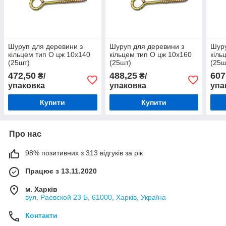
Шуруп для деревини з
Шуруп для деревини з
Шуру
кільцем тип О цж 10х140
кільцем тип О цж 10х160
кіль
(25шт)
(25шт)
(25ш
472,50
488,25
607
₴/
₴/
упаковка
упаковка
упа
Купити
Купити
Про нас
98% позитивних з 313 відгуків за рік
Працює з 13.11.2020
м. Харків
вул. Раевской 23 Б, 61000, Харків, Україна
Контакти