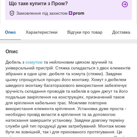
Що таке купити з Пром?
Замовлення під захистом
Опис
Характеристики
Відгуки про товар
Доставка
Опис
Дюбель з
хомутом
та нейлоновим цвяхом зручний та
універсальний пристрій. Стяжка складається з двох елементів
зібраних в одне ціле: дюбеля та хомута (стяжки). Завдяки
цьому спрощується процес його монтажу. Хомут з дюбелем
швидкого монтажу багаторазового використання забезпечує
зручність складання проводів та кабелів в один джгут та його
подальше закріплення на конструкціях, призначений також
для кріплення кабельних трас. Можливе повторне
використання елемента кріплення. Установка дуже проста -
необхідно провід вкласти в кріплення та за допомогою
натискання завершити установку. Завдяки довгому терміну
служби цей тип продукції дуже затребуваний. Монтаж може
бути як зовнішній, так і для прихованого протягування. Це