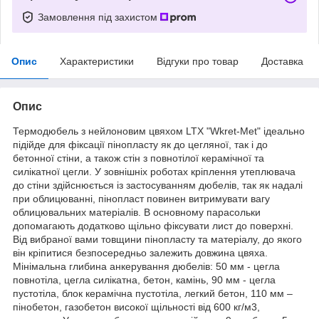
Замовлення під захистом
Опис
Характеристики
Відгуки про товар
Доставка
Опис
Термодюбель з нейлоновим цвяхом LTX "Wkret-Met" ідеально
підійде для фіксації пінопласту як до цегляної, так і до
бетонної стіни, а також стін з повнотілої керамічної та
силікатної цегли. У зовнішніх роботах кріплення утеплювача
до стіни здійснюється із застосуванням дюбелів, так як надалі
при облицюванні, пінопласт повинен витримувати вагу
облицювальних матеріалів. В основному парасольки
допомагають додатково щільно фіксувати лист до поверхні.
Від вибраної вами товщини пінопласту та матеріалу, до якого
він кріпитися безпосередньо залежить довжина цвяха.
Мінімальна глибина анкерування дюбелів: 50 мм - цегла
повнотіла, цегла силікатна, бетон, камінь, 90 мм - цегла
пустотіла, блок керамічна пустотіла, легкий бетон, 110 мм –
пінобетон, газобетон високої щільності від 600 кг/м3,