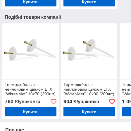
Купити
Купити
Подібні товари компанії
Термодюбель з
Термодюбель з
Тер
нейлоновим цвяхом LTX
нейлоновим цвяхом LTX
ней
"Wkret-Met" 10х70 (200шт)
"Wkret-Met" 10х90 (200шт)
"Wkr
(200
760
904
1 0
₴/упаковка
₴/упаковка
Купити
Купити
Про нас