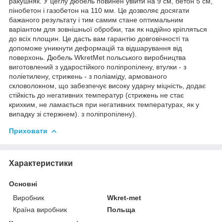
ракушняк. У цеглу дюбель повинен увійти на 9 см, бетон 5 см,
пінобетон і газобетон на 110 мм. Це дозволяє досягати
бажаного результату і тим самим стане оптимальним
варіантом для зовнішньої обробки, так як надійно кріпляться
до всіх площин. Це дасть вам гарантію довговічності та
допоможе уникнути деформацій та відшарування від
поверхонь. Дюбель WkretMet польського виробництва
виготовлений з ударостійкого поліпропілену, втулки - з
поліетилену, стрижень - з поліаміду, армованого
скловолокном, що забезпечує високу ударну міцність, додає
стійкість до негативних температур (стрижень не стає
крихким, не ламається при негативних температурах, як у
випадку зі стержнем). з поліпропілену).
Приховати
Характеристики
Основні
Виробник
Wkret-met
Країна виробник
Польща