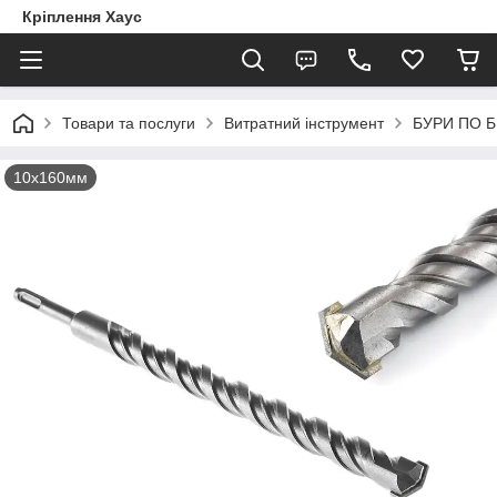
Кріплення Хаус
Товари та послуги
Витратний інструмент
БУРИ ПО 
10х160мм