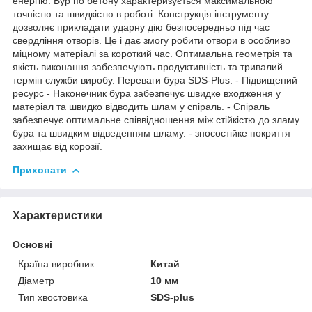
енергію. Бур по бетону характеризується максимальною
точністю та швидкістю в роботі. Конструкція інструменту
дозволяє прикладати ударну дію безпосередньо під час
свердління отворів. Це і дає змогу робити отвори в особливо
міцному матеріалі за короткий час. Оптимальна геометрія та
якість виконання забезпечують продуктивність та тривалий
термін служби виробу. Переваги бура SDS-Plus: - Підвищений
ресурс - Наконечник бура забезпечує швидке входження у
матеріал та швидко відводить шлам у спіраль. - Спіраль
забезпечує оптимальне співвідношення між стійкістю до зламу
бура та швидким відведенням шламу. - зносостійке покриття
захищає від корозії.
Приховати
Характеристики
Основні
Країна виробник
Китай
Діаметр
10 мм
Тип хвостовика
SDS-plus