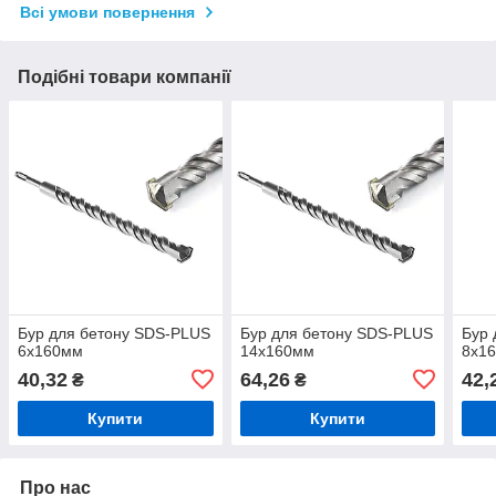
Всі умови повернення
Подібні товари компанії
Бур для бетону SDS-PLUS
Бур для бетону SDS-PLUS
Бур 
6х160мм
14х160мм
8х1
40,32
64,26
42,
₴
₴
Купити
Купити
Про нас