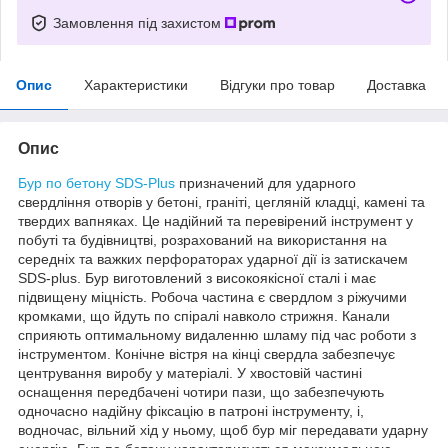
Замовлення під захистом
Опис
Характеристики
Відгуки про товар
Доставка
Опис
Бур по бетону SDS-Plus
призначений для ударного
свердління отворів у бетоні, граніті, цегляній кладці, камені та
твердих вапняках. Це надійний та перевірений інструмент у
побуті та будівництві, розрахований на використання на
середніх та важких перфораторах ударної дії із затискачем
SDS-plus. Бур виготовлений з високоякісної сталі і має
підвищену міцність. Робоча частина є свердлом з ріжучими
кромками, що йдуть по спіралі навколо стрижня. Канали
сприяють оптимальному видаленню шламу під час роботи з
інструментом. Конічне вістря на кінці свердла забезпечує
центрування виробу у матеріалі. У хвостовій частині
оснащення передбачені чотири пази, що забезпечують
одночасно надійну фіксацію в патроні інструменту, і,
водночас, вільний хід у ньому, щоб бур міг передавати ударну