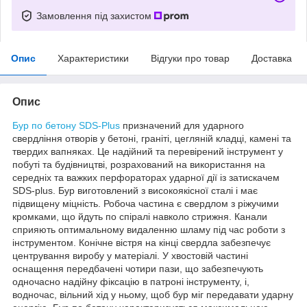
Замовлення під захистом
Опис
Характеристики
Відгуки про товар
Доставка
Опис
Бур по бетону SDS-Plus
призначений для ударного
свердління отворів у бетоні, граніті, цегляній кладці, камені та
твердих вапняках. Це надійний та перевірений інструмент у
побуті та будівництві, розрахований на використання на
середніх та важких перфораторах ударної дії із затискачем
SDS-plus. Бур виготовлений з високоякісної сталі і має
підвищену міцність. Робоча частина є свердлом з ріжучими
кромками, що йдуть по спіралі навколо стрижня. Канали
сприяють оптимальному видаленню шламу під час роботи з
інструментом. Конічне вістря на кінці свердла забезпечує
центрування виробу у матеріалі. У хвостовій частині
оснащення передбачені чотири пази, що забезпечують
одночасно надійну фіксацію в патроні інструменту, і,
водночас, вільний хід у ньому, щоб бур міг передавати ударну