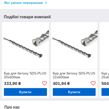
Всі умови повернення
Подібні товари компанії
Бур для бетону SDS-PLUS
Бур для бетону SDS-PLUS
Бур 
20х600мм
22х600мм
25х
333,90
401,94
504
₴
₴
Купити
Купити
Про нас