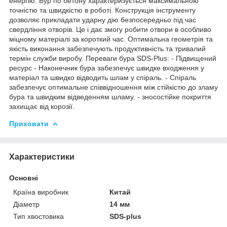
енергію. Бур по бетону характеризується максимальною
точністю та швидкістю в роботі. Конструкція інструменту
дозволяє прикладати ударну дію безпосередньо під час
свердління отворів. Це і дає змогу робити отвори в особливо
міцному матеріалі за короткий час. Оптимальна геометрія та
якість виконання забезпечують продуктивність та тривалий
термін служби виробу. Переваги бура SDS-Plus: - Підвищений
ресурс - Наконечник бура забезпечує швидке входження у
матеріал та швидко відводить шлам у спіраль. - Спіраль
забезпечує оптимальне співвідношення між стійкістю до зламу
бура та швидким відведенням шламу. - зносостійке покриття
захищає від корозії.
Приховати
Характеристики
Основні
Країна виробник
Китай
Діаметр
14 мм
Тип хвостовика
SDS-plus