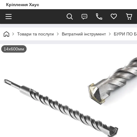
Кріплення Хаус
Товари та послуги
Витратний інструмент
БУРИ ПО 
14х600мм