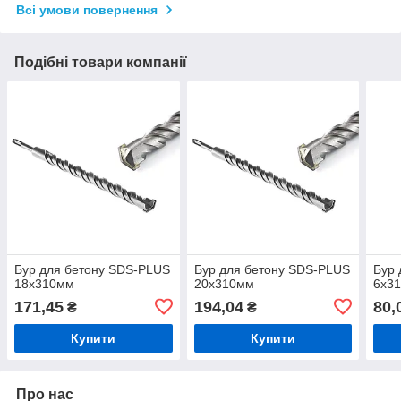
Всі умови повернення
Подібні товари компанії
Бур для бетону SDS-PLUS
Бур для бетону SDS-PLUS
Бур 
18х310мм
20х310мм
6х3
171,45
194,04
80,
₴
₴
Купити
Купити
Про нас