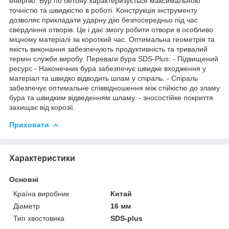
енергію. Бур по бетону характеризується максимальною
точністю та швидкістю в роботі. Конструкція інструменту
дозволяє прикладати ударну дію безпосередньо під час
свердління отворів. Це і дає змогу робити отвори в особливо
міцному матеріалі за короткий час. Оптимальна геометрія та
якість виконання забезпечують продуктивність та тривалий
термін служби виробу. Переваги бура SDS-Plus: - Підвищений
ресурс - Наконечник бура забезпечує швидке входження у
матеріал та швидко відводить шлам у спіраль. - Спіраль
забезпечує оптимальне співвідношення між стійкістю до зламу
бура та швидким відведенням шламу. - зносостійке покриття
захищає від корозії.
Приховати
Характеристики
Основні
Країна виробник
Китай
Діаметр
16 мм
Тип хвостовика
SDS-plus