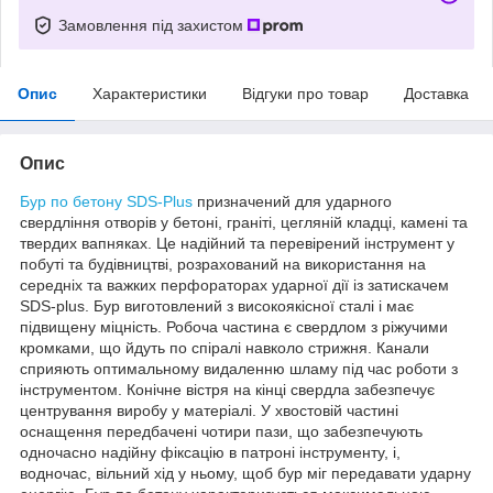
Замовлення під захистом
Опис
Характеристики
Відгуки про товар
Доставка
Опис
Бур по бетону SDS-Plus
призначений для ударного
свердління отворів у бетоні, граніті, цегляній кладці, камені та
твердих вапняках. Це надійний та перевірений інструмент у
побуті та будівництві, розрахований на використання на
середніх та важких перфораторах ударної дії із затискачем
SDS-plus. Бур виготовлений з високоякісної сталі і має
підвищену міцність. Робоча частина є свердлом з ріжучими
кромками, що йдуть по спіралі навколо стрижня. Канали
сприяють оптимальному видаленню шламу під час роботи з
інструментом. Конічне вістря на кінці свердла забезпечує
центрування виробу у матеріалі. У хвостовій частині
оснащення передбачені чотири пази, що забезпечують
одночасно надійну фіксацію в патроні інструменту, і,
водночас, вільний хід у ньому, щоб бур міг передавати ударну