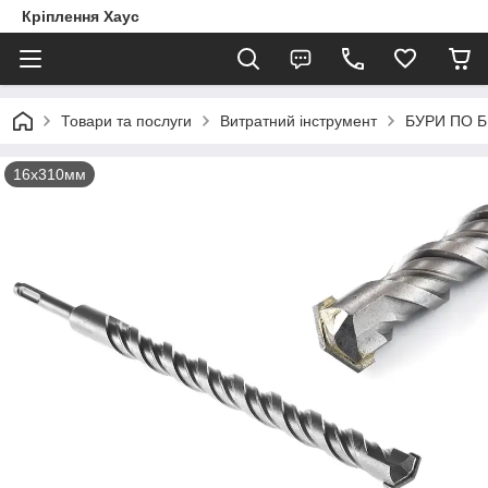
Кріплення Хаус
Товари та послуги
Витратний інструмент
БУРИ ПО 
16х310мм