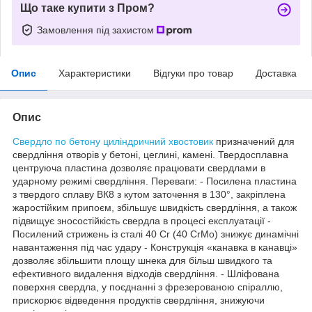
Що таке купити з Пром?
Замовлення під захистом
Опис
Характеристики
Відгуки про товар
Доставка
Опис
Свердло по бетону циліндричний хвостовик
призначений для
свердління отворів у бетоні, цеглині, камені. Твердосплавна
центруюча пластина дозволяє працювати свердлами в
ударному режимі свердління. Переваги: - Посилена пластина
з твердого сплаву ВК8 з кутом заточення в 130°, закріплена
жаростійким припоєм, збільшує швидкість свердління, а також
підвищує зносостійкість свердла в процесі експлуатації -
Посилений стрижень із сталі 40 Cr (40 CrMo) знижує динамічні
навантаження під час удару - Конструкція «канавка в канавці»
дозволяє збільшити площу шнека для більш швидкого та
ефективного видалення відходів свердління. - Шліфована
поверхня свердла, у поєднанні з фрезерованою спіраллю,
прискорює відведення продуктів свердління, знижуючи