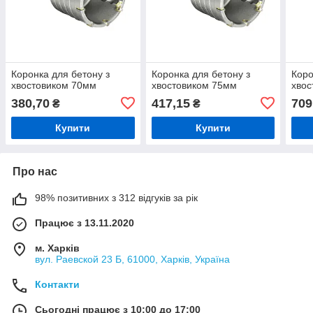
Коронка для бетону з
Коронка для бетону з
Коро
хвостовиком 70мм
хвостовиком 75мм
хвос
380,70
417,15
709
₴
₴
Купити
Купити
Про нас
98% позитивних з 312 відгуків за рік
Працює з 13.11.2020
м. Харків
вул. Раевской 23 Б, 61000, Харків, Україна
Контакти
Сьогодні працює з 10:00 до 17:00