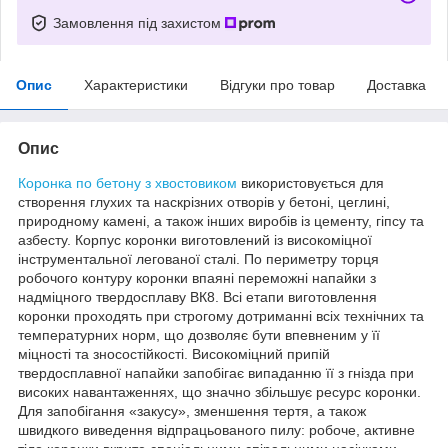
Замовлення під захистом
Опис
Характеристики
Відгуки про товар
Доставка
Опис
Коронка по бетону з хвостовиком
використовується для
створення глухих та наскрізних отворів у бетоні, цеглині,
природному камені, а також інших виробів із цементу, гіпсу та
азбесту. Корпус коронки виготовлений із високоміцної
інструментальної легованої сталі. По периметру торця
робочого контуру коронки впаяні переможні напайки з
надміцного твердосплаву ВК8. Всі етапи виготовлення
коронки проходять при строгому дотриманні всіх технічних та
температурних норм, що дозволяє бути впевненим у її
міцності та зносостійкості. Високоміцний припій
твердосплавної напайки запобігає випаданню її з гнізда при
високих навантаженнях, що значно збільшує ресурс коронки.
Для запобігання «закусу», зменшення тертя, а також
швидкого виведення відпрацьованого пилу: робоче, активне