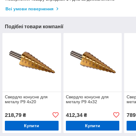
Всі умови повернення
Подібні товари компанії
Свердло конусне для
Свердло конусне для
Свер
металу Р9 4х20
металу Р9 4х32
мета
218,79
412,34
789
₴
₴
Купити
Купити