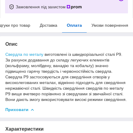
Замовлення під захистом
ідгуки про товар
Доставка
Оплата
Умови повернення
Опис
Свердла по металу
виготовлені із швидкорізальної сталі Р9.
За рахунок додавання до складу легуючих елементів
(вольфраму, молібдену, ванадію та кобальту) значно
підвищено гарячу твердість і червоностійкість свердла.
Свердла Р9 застосовуються для свердління отворів у
високолегованих металах, відмінно підходять для свердління
нержавіючої сталі. Швидкість свердління свердлів по металу
Р9 вище вчетверо порівняно зі свердлами зі звичайної сталі.
Вони дають змогу використовувати високі режими свердління.
Приховати
Характеристики