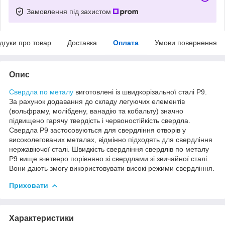
Замовлення під захистом
ідгуки про товар
Доставка
Оплата
Умови повернення
Опис
Свердла по металу
виготовлені із швидкорізальної сталі Р9.
За рахунок додавання до складу легуючих елементів
(вольфраму, молібдену, ванадію та кобальту) значно
підвищено гарячу твердість і червоностійкість свердла.
Свердла Р9 застосовуються для свердління отворів у
високолегованих металах, відмінно підходять для свердління
нержавіючої сталі. Швидкість свердління свердлів по металу
Р9 вище вчетверо порівняно зі свердлами зі звичайної сталі.
Вони дають змогу використовувати високі режими свердління.
Приховати
Характеристики