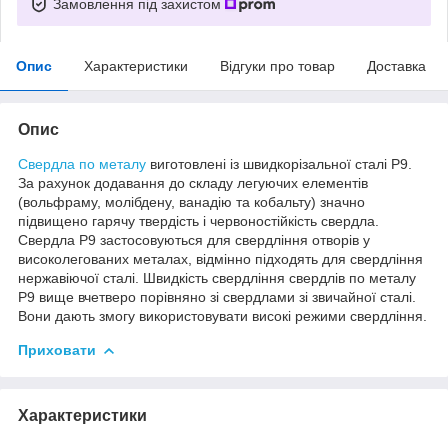
Замовлення під захистом
Опис
Характеристики
Відгуки про товар
Доставка
Опис
Свердла по металу
виготовлені із швидкорізальної сталі Р9.
За рахунок додавання до складу легуючих елементів
(вольфраму, молібдену, ванадію та кобальту) значно
підвищено гарячу твердість і червоностійкість свердла.
Свердла Р9 застосовуються для свердління отворів у
високолегованих металах, відмінно підходять для свердління
нержавіючої сталі. Швидкість свердління свердлів по металу
Р9 вище вчетверо порівняно зі свердлами зі звичайної сталі.
Вони дають змогу використовувати високі режими свердління.
Приховати
Характеристики