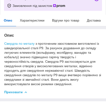
Замовлення під захистом
Опис
Характеристики
Відгуки про товар
Доставка
Опис
Свердла по металу
з проточеним хвостовиком виготовлені із
швидкорізальної сталі Р9. За рахунок додавання до складу
легуючих елементів (вольфраму, молібдену, ванадію та
кобальту) значно підвищено гарячу твердість і
червоностійкість свердла. Свердла Р9 застосовуються для
свердління отворів у високолегованих металах, відмінно
підходять для свердління нержавіючої сталі. Швидкість
свердління свердлів по металу Р9 вище вчетверо порівняно зі
свердлами зі звичайної сталі. Вони дають змогу
використовувати високі режими свердління.
Приховати