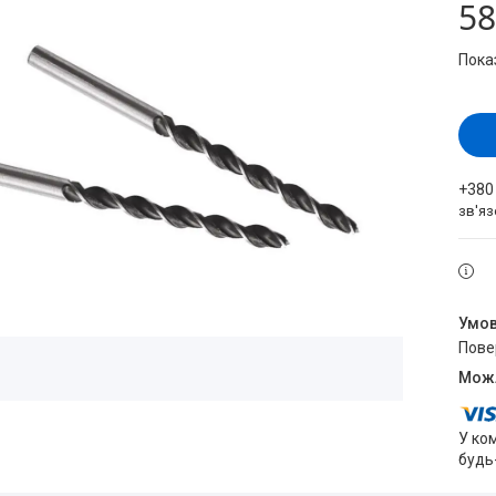
58
Пока
+380
зв'яз
пов
У ко
будь