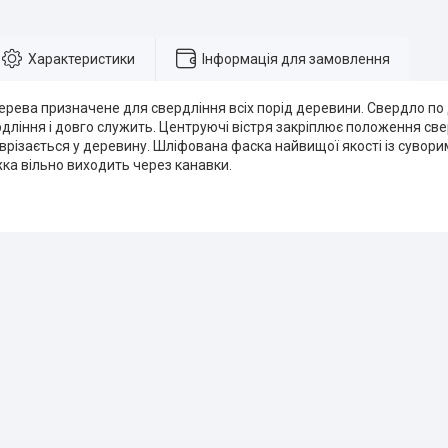
Характеристики
Інформація для замовлення
рева призначене для свердління всіх порід деревини. Свердло по
дління і довго служить. Центруючі вістря закріплює положення свер
врізається у деревину. Шліфована фаска найвищої якості із суво
жка вільно виходить через канавки.