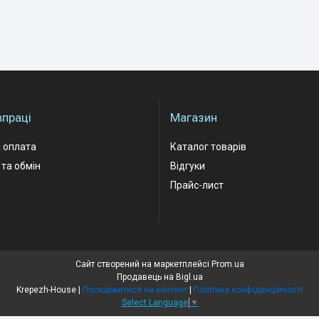
впраці
Магазин
 оплата
Каталог товарів
та обмін
Відгуки
Прайс-лист
Сайт створений на маркетплейсі
Prom.ua
Продавець на Bigl.ua
Krepezh-House |
Поскаржитися на контент
|
Політика конфіденційності
Select Language
▼