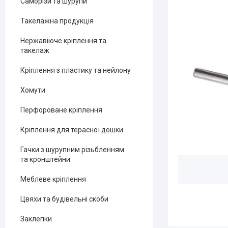
Саморізи та шурупи
Такелажна продукція
Нержавіюче кріплення та
такелаж
Кріплення з пластику та нейлону
Хомути
Перфороване кріплення
Кріплення для терасної дошки
Гачки з шурупним різьбленням
та кронштейни
Меблеве кріплення
Цвяхи та будівельні скоби
Заклепки