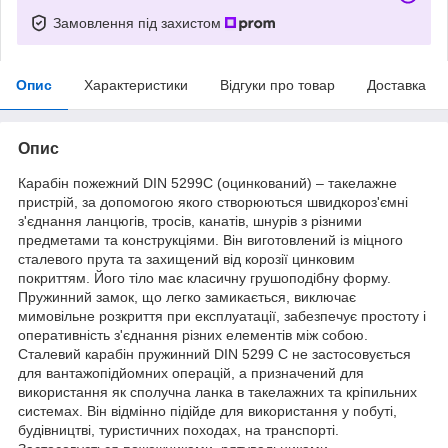
Замовлення під захистом
Опис
Характеристики
Відгуки про товар
Доставка
Опис
Карабін пожежний DIN 5299C (оцинкований) – такелажне
пристрій, за допомогою якого створюються швидкороз'ємні
з'єднання ланцюгів, тросів, канатів, шнурів з різними
предметами та конструкціями. Він виготовлений із міцного
сталевого прута та захищений від корозії цинковим
покриттям. Його тіло має класичну грушоподібну форму.
Пружинний замок, що легко замикається, виключає
мимовільне розкриття при експлуатації, забезпечує простоту і
оперативність з'єднання різних елементів між собою.
Сталевий карабін пружинний DIN 5299 C не застосовується
для вантажопідйомних операцій, а призначений для
використання як сполучна ланка в такелажних та кріпильних
системах. Він відмінно підійде для використання у побуті,
будівництві, туристичних походах, на транспорті.