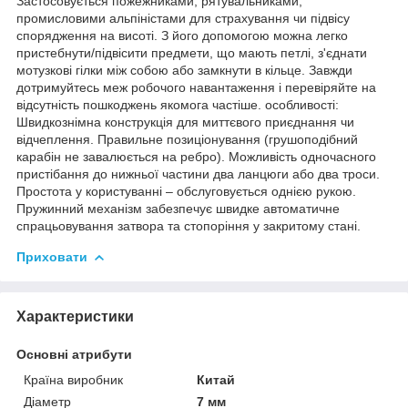
Застосовується пожежниками, рятувальниками,
промисловими альпіністами для страхування чи підвісу
спорядження на висоті. З його допомогою можна легко
пристебнути/підвісити предмети, що мають петлі, з'єднати
мотузкові гілки між собою або замкнути в кільце. Завжди
дотримуйтесь меж робочого навантаження і перевіряйте на
відсутність пошкоджень якомога частіше. особливості:
Швидкознімна конструкція для миттєвого приєднання чи
відчеплення. Правильне позиціонування (грушоподібний
карабін не завалюється на ребро). Можливість одночасного
пристібання до нижньої частини два ланцюги або два троси.
Простота у користуванні – обслуговується однією рукою.
Пружинний механізм забезпечує швидке автоматичне
спрацьовування затвора та стопоріння у закритому стані.
Приховати
Характеристики
Основні атрибути
Країна виробник
Китай
Діаметр
7 мм