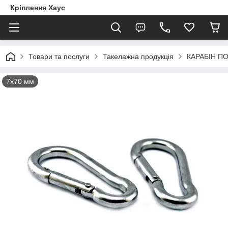
Кріплення Хаус
Товари та послуги
Такелажна продукція
КАРАБІН П
7х70 мм