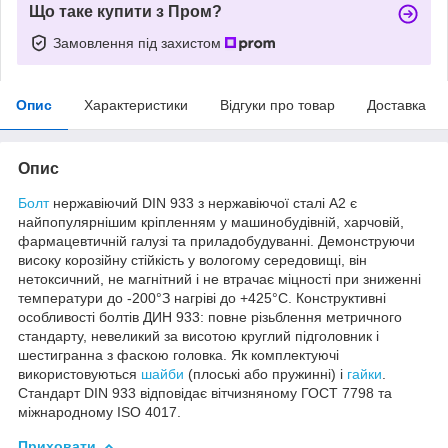
Що таке купити з Пром?
Замовлення під захистом
Опис
Характеристики
Відгуки про товар
Доставка
Опис
Болт
нержавіючий DIN 933 з нержавіючої сталі А2 є
найпопулярнішим кріпленням у машинобудівній, харчовій,
фармацевтичній галузі та приладобудуванні. Демонструючи
високу корозійну стійкість у вологому середовищі, він
нетоксичний, не магнітний і не втрачає міцності при зниженні
температури до -200°З нагріві до +425°С. Конструктивні
особливості болтів ДИН 933: повне різьблення метричного
стандарту, невеликий за висотою круглий підголовник і
шестигранна з фаскою головка. Як комплектуючі
використовуються
шайби
(плоські або пружинні) і
гайки
.
Стандарт DIN 933 відповідає вітчизняному ГОСТ 7798 та
міжнародному ISO 4017.
Приховати