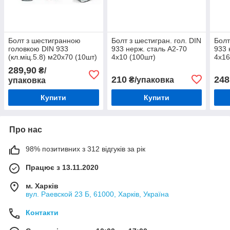
Болт з шестигранною
Болт з шестигран. гол. DIN
Болт
головкою DIN 933
933 нерж. сталь А2-70
933 
(кл.міц.5.8) м20х70 (10шт)
4х10 (100шт)
4х16
289,90
₴/
210
248
₴/упаковка
упаковка
Купити
Купити
Про нас
98% позитивних з 312 відгуків за рік
Працює з 13.11.2020
м. Харків
вул. Раевской 23 Б, 61000, Харків, Україна
Контакти