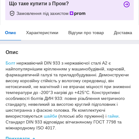
Що таке купити з Пром?
Замовлення під захистом
Опис
Характеристики
Відгуки про товар
Доставка
Опис
Болт
нержавіючий DIN 933 з нержавіючої сталі А2 є
найпопулярнішим кріпленням у машинобудівній, харчовій,
фармацевтичній галузі та приладобудуванні. Демонструючи
високу корозійну стійкість у вологому середовищі, він
нетоксичний, не магнітний і не втрачає міцності при зниженні
температури до -200°З нагріві до +425°С. Конструктивні
особливості болтів ДИН 933: повне різьблення метричного
стандарту, невеликий за висотою круглий підголовник і
шестигранна з фаскою головка. Як комплектуючі
використовуються
шайби
(плоські або пружинні) і
гайки
.
Стандарт DIN 933 відповідає вітчизняному ГОСТ 7798 та
міжнародному ISO 4017.
Приховати